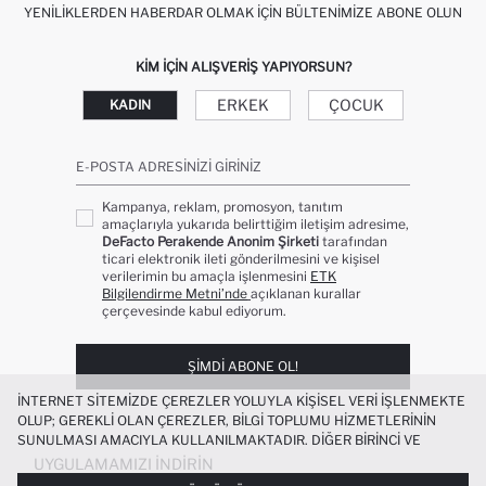
YENILIKLERDEN HABERDAR OLMAK İÇIN BÜLTENIMIZE ABONE OLUN
KIM IÇIN ALIŞVERIŞ YAPIYORSUN?
ERKEK
ÇOCUK
KADIN
E-POSTA ADRESINIZI GIRINIZ
Kampanya, reklam, promosyon, tanıtım
amaçlarıyla yukarıda belirttiğim iletişim adresime,
DeFacto Perakende Anonim Şirketi
tarafından
ticari elektronik ileti gönderilmesini ve kişisel
verilerimin bu amaçla işlenmesini
ETK
Bilgilendirme Metni’nde
açıklanan kurallar
çerçevesinde kabul ediyorum.
ŞIMDI ABONE OL!
İNTERNET SITEMIZDE ÇEREZLER YOLUYLA KIŞISEL VERI IŞLENMEKTE
OLUP; GEREKLI OLAN ÇEREZLER, BILGI TOPLUMU HIZMETLERININ
SUNULMASI AMACIYLA KULLANILMAKTADIR. DIĞER BIRINCI VE
ÜÇÜNCÜ TARAF ÇEREZLER ISE SIZE DAHA IYI BIR ALIŞVERIŞ
UYGULAMAMIZI İNDIRIN
DENEYIMI SUNULABILMESI, SITEMIZIN DAHA IŞLEVSEL KILINMASI VE