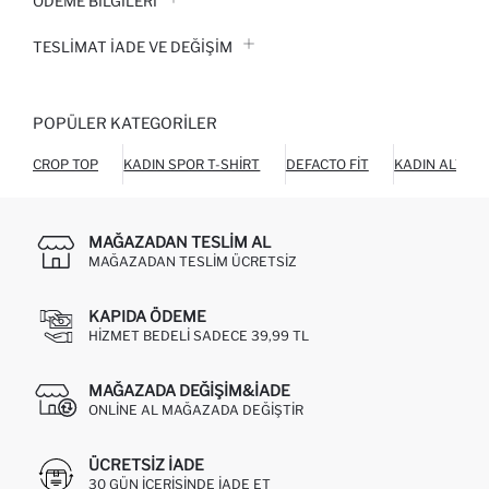
ÖDEME BİLGİLERİ
TESLIMAT İADE VE DEĞIŞIM
POPÜLER KATEGORILER
CROP TOP
KADIN SPOR T-SHIRT
DEFACTO FIT
KADIN ALT GI
MAĞAZADAN TESLIM AL
MAĞAZADAN TESLIM ÜCRETSIZ
KAPIDA ÖDEME
HIZMET BEDELI SADECE 39,99 TL
MAĞAZADA DEĞIŞIM&İADE
ONLINE AL MAĞAZADA DEĞIŞTIR
ÜCRETSIZ IADE
30 GÜN IÇERISINDE IADE ET