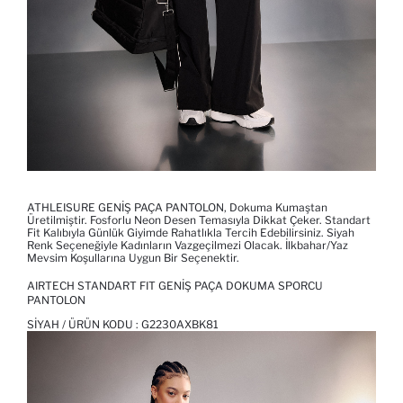
ATHLEISURE GENİŞ PAÇA PANTOLON, Dokuma Kumaştan
Üretilmiştir. Fosforlu Neon Desen Temasıyla Dikkat Çeker. Standart
Fit Kalıbıyla Günlük Giyimde Rahatlıkla Tercih Edebilirsiniz. Siyah
Renk Seçeneğiyle Kadınların Vazgeçilmezi Olacak. İlkbahar/yaz
Mevsim Koşullarına Uygun Bir Seçenektir.
AIRTECH STANDART FIT GENIŞ PAÇA DOKUMA SPORCU
PANTOLON
SIYAH / ÜRÜN KODU :
G2230AXBK81