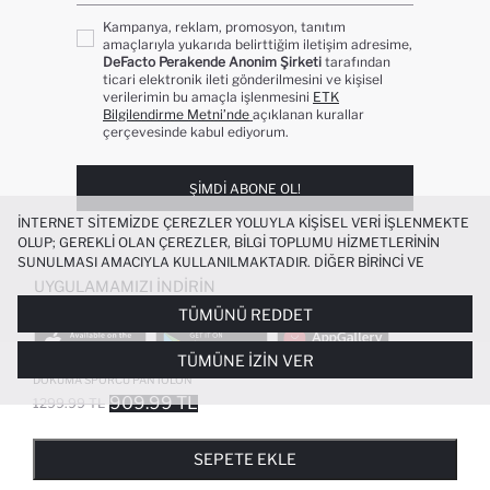
Kampanya, reklam, promosyon, tanıtım
amaçlarıyla yukarıda belirttiğim iletişim adresime,
DeFacto Perakende Anonim Şirketi
tarafından
ticari elektronik ileti gönderilmesini ve kişisel
verilerimin bu amaçla işlenmesini
ETK
Bilgilendirme Metni’nde
açıklanan kurallar
çerçevesinde kabul ediyorum.
ŞIMDI ABONE OL!
İNTERNET SITEMIZDE ÇEREZLER YOLUYLA KIŞISEL VERI IŞLENMEKTE
OLUP; GEREKLI OLAN ÇEREZLER, BILGI TOPLUMU HIZMETLERININ
SUNULMASI AMACIYLA KULLANILMAKTADIR. DIĞER BIRINCI VE
ÜÇÜNCÜ TARAF ÇEREZLER ISE SIZE DAHA IYI BIR ALIŞVERIŞ
UYGULAMAMIZI İNDIRIN
DENEYIMI SUNULABILMESI, SITEMIZIN DAHA IŞLEVSEL KILINMASI VE
TÜMÜNÜ REDDET
KIŞISELLEŞTIRMESI VE AÇIK RIZA VERMENIZ HALINDE, SIZLERE
YÖNELIK PAZARLAMA FAALIYETLERININ YAPILMASI AMAÇLARIYLA
TÜMÜNE İZIN VER
SINIRLI OLARAK KULLANILACAKTIR. ÇEREZLERE DAIR TERCIHLERINIZI
AIRTECH STANDART FIT GENIŞ PAÇA
ÇEREZ TERCIHLERI
PANELI ARACILIĞIYLA HER ZAMAN YÖNETEBILIR,
DOKUMA SPORCU PANTOLON
ÇEREZLERLE ILGILI DAHA DETAYLI BILGIYE
ÇEREZ AYDINLATMA
909.99 TL
1299.99 TL
POPÜLER KATEGORILER
METNI
’NDEN ULAŞABILIRSINIZ.
FAVORILERE EKLENDI
GELINCE HABER VER
SEPETE EKLENIYOR
SEPETE EKLENDI
KADIN MAYO
KADIN BEYAZ TIŞÖRT
SEPETE EKLE
BIKINI
ERKEK BEYAZ TIŞÖRT