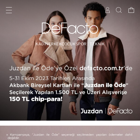
KADIN
ERKEK
ÇOCUK
SPOR | TEKNİK