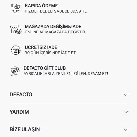
KAPIDA ÖDEME
HIZMET BEDELI SADECE 39,99 TL
MAĞAZADA DEĞIŞIM&İADE
ONLINE AL MAĞAZADA DEĞIŞTIR
ÜCRETSIZ IADE
30 GÜN IÇERISINDE IADE ET
DEFACTO GIFT CLUB
AYRICALIKLARLA YENILEN, EĞLEN, DEVAM ET!
DEFACTO
KURUMSAL
YARDIM
HAKKIMIZDA
İNSAN KAYNAKLARI
SIKÇA SORULAN SORULAR
BIZE ULAŞIN
KURUMSAL SATIŞ
SIPARIŞIMI NASIL TAKIP EDERIM?