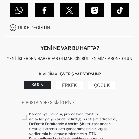
TOPTAN SATIŞ (WHOLESALE PARTNER)
NASIL İADE EDERIM?
MAĞAZALARIMIZ
DEFACTO TEKNOLOJI
GIFT CLUB SIKÇA SORULAN SORULAR
İLETIŞIM FORMU
SITEMAP
İŞLEM REHBERI
MÜŞTERI HIZMETLERI
0850 333 22 86
KAMPANYALAR
ÜLKE DEĞIŞTIR
KIŞISEL VERILERIN KORUNMASI VE GIZLILIK
YENI NE VAR BU HAFTA?
YENILIKLERDEN HABERDAR OLMAK İÇIN BÜLTENIMIZE ABONE OLUN
KIM IÇIN ALIŞVERIŞ YAPIYORSUN?
ERKEK
ÇOCUK
KADIN
E-POSTA ADRESINIZI GIRINIZ
Kampanya, reklam, promosyon, tanıtım
amaçlarıyla yukarıda belirttiğim iletişim adresime,
DeFacto Perakende Anonim Şirketi
tarafından
ticari elektronik ileti gönderilmesini ve kişisel
verilerimin bu amaçla işlenmesini
ETK
Bilgilendirme Metni’nde
açıklanan kurallar