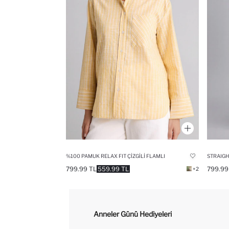
%100 PAMUK RELAX FIT ÇIZGILI FLAMLI
STRAIGH
799.99 TL
559.99 TL
799.99
+2
Anneler Günü Hediyeleri