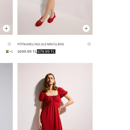
PÖTIKARELI KOLSUZ MINI ELBISE
1699.99 TL
679.99 TL
+1