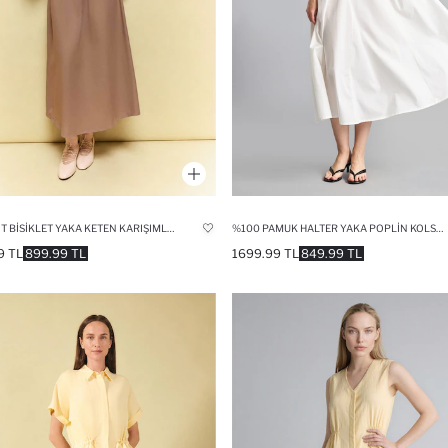
LOOSE FIT BISIKLET YAKA KETEN KARIŞIMLI UZUN KOLLU ELBISE
%100 PAMUK HALTER YAKA POPLIN KOLSUZ MIDI ELBISE
9 TL
899.99 TL
1699.99 TL
849.99 TL