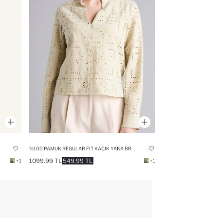
%100 PAMUK REGULAR FIT KAÇIK YAKA BRODE UZUN KOLLU GÖMLEK
1099.99 TL
549.99 TL
+1
+1