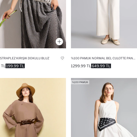
T STRAPLEZ KIRIŞIK DOKULU BLUZ
%100 PAMUK NORMAL BEL CULOTTE PANTOLON
 TL
199.99 TL
1299.99 TL
649.99 TL