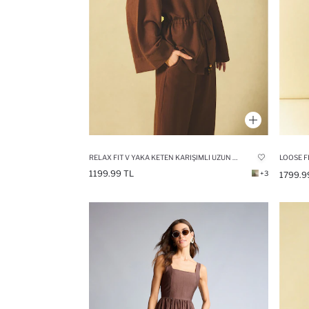
RELAX FIT V YAKA KETEN KARIŞIMLI UZUN KOLLU GÖMLEK
1199.99 TL
+3
1799.9