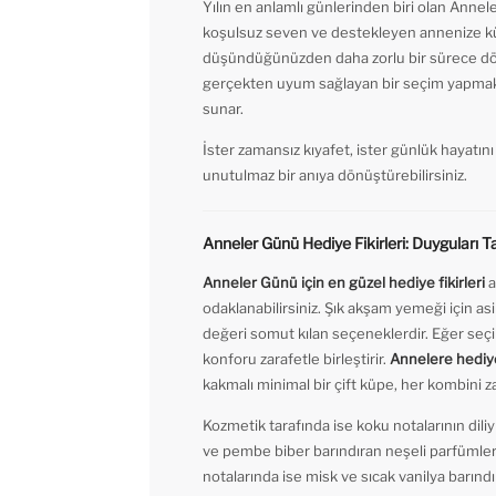
Yılın en anlamlı günlerinden biri olan Annele
koşulsuz seven ve destekleyen annenize kü
düşündüğünüzden daha zorlu bir sürece dönü
gerçekten uyum sağlayan bir seçim yapmak
sunar.
İster zamansız kıyafet, ister günlük hayat
unutulmaz bir anıya dönüştürebilirsiniz.
Anneler Günü Hediye Fikirleri: Duyguları 
Anneler Günü için en güzel hediye fikirleri
a
odaklanabilirsiniz. Şık akşam yemeği için as
değeri somut kılan seçeneklerdir. Eğer seçi
konforu zarafetle birleştirir.
Annelere hediy
kakmalı minimal bir çift küpe, her kombini z
Kozmetik tarafında ise koku notalarının dil
ve pembe biber barındıran neşeli parfümler ha
notalarında ise misk ve sıcak vanilya barındı