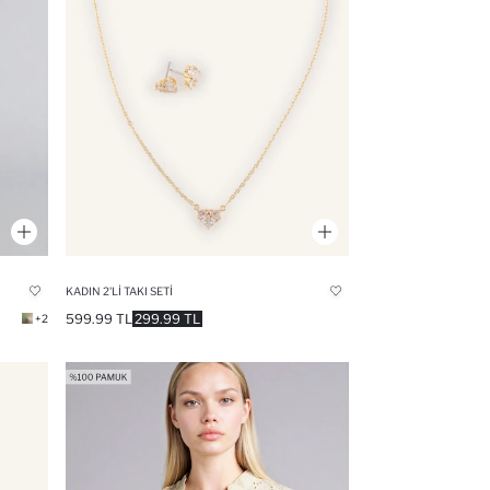
KADIN 2'LI TAKI SETI
599.99 TL
299.99 TL
+2