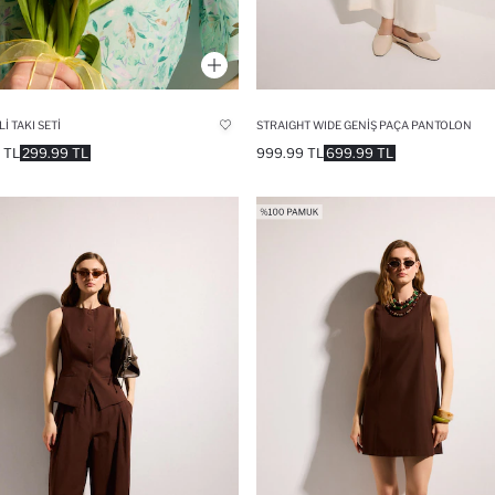
LI TAKI SETI
STRAIGHT WIDE GENIŞ PAÇA PANTOLON
 TL
299.99 TL
999.99 TL
699.99 TL