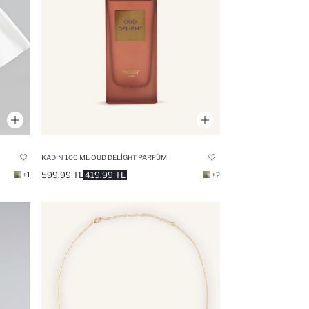
KADIN 100 ML OUD DELIGHT PARFÜM
599.99 TL
419.99 TL
+1
+2