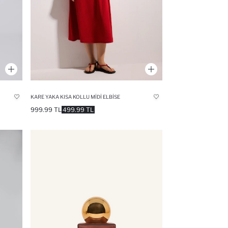
KARE YAKA KISA KOLLU MIDI ELBISE
999.99 TL
499.99 TL