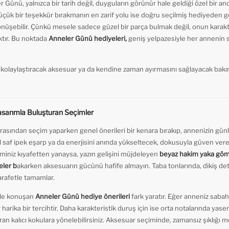
r Günü, yalnızca bir tarih değil, duyguların görünür hale geldiği özel bir and
çük bir teşekkür bırakmanın en zarif yolu ise doğru seçilmiş hediyeden 
şebilir. Çünkü mesele sadece güzel bir parça bulmak değil, onun karakter
tır. Bu noktada
Anneler Günü hediyeleri,
geniş yelpazesiyle her annenin st
ını kolaylaştıracak aksesuar ya da kendine zaman ayırmasını sağlayacak 
Tasarımla Buluşturan Seçimler
rasından seçim yaparken genel önerileri bir kenara bırakıp, annenizin gün
il saf ipek eşarp ya da enerjisini anında yükseltecek, dokusuyla güven vere
miniz kıyafetten yanaysa, yazın gelişini müjdeleyen
beyaz hakim yaka gö
eler b
akarken aksesuarın gücünü hafife almayın. Taba tonlarında, dikiş deta
arafetle tamamlar.
iyle konuşan
Anneler Günü hediye önerileri
fark yaratır. Eğer anneniz sabah 
rika bir tercihtir. Daha karakteristik duruş için ise orta notalarında yasemin
ran kalıcı kokulara yönelebilirsiniz. Aksesuar seçiminde, zamansız şıklığı m