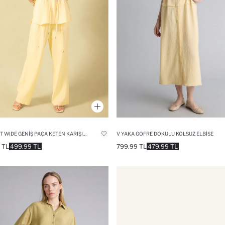
STRAIGHT WIDE GENIŞ PAÇA KETEN KARIŞIMLI PANTOLON
V YAKA GOFRE DOKULU KOLSUZ ELBISE
 TL
499.99 TL
799.99 TL
479.99 TL