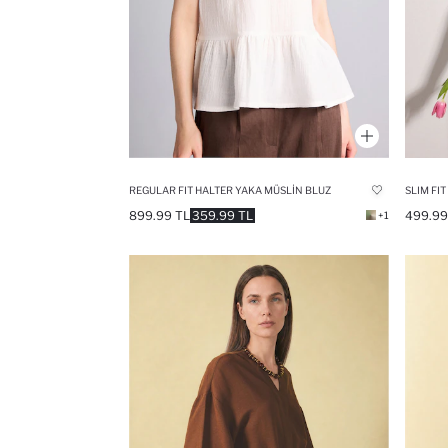
REGULAR FIT HALTER YAKA MÜSLIN BLUZ
SLIM FI
899.99 TL
359.99 TL
499.99
+1