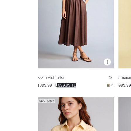
ASKILI MIDI ELBISE
1399.99 TL
699.99 TL
999.99
+1