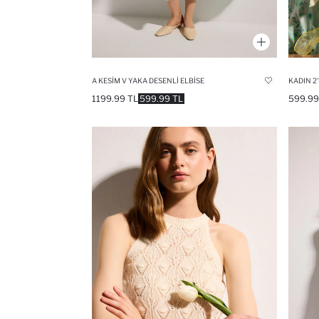
A KESIM V YAKA DESENLI ELBISE
KADIN 2'
1199.99 TL
599.99 TL
599.99