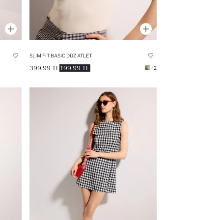
SLIM FIT BASIC DÜZ ATLET
399.99 TL
199.99 TL
+2