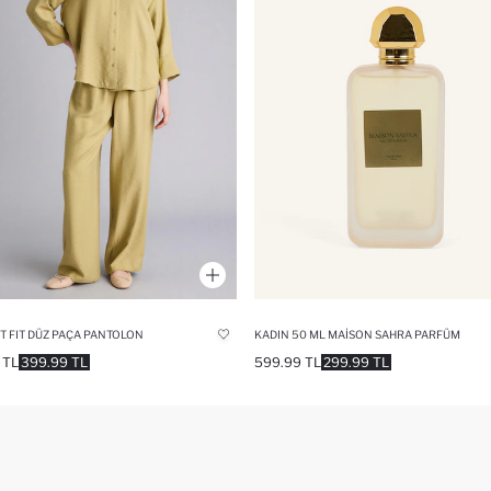
T FIT DÜZ PAÇA PANTOLON
KADIN 50 ML MAISON SAHRA PARFÜM
 TL
399.99 TL
599.99 TL
299.99 TL