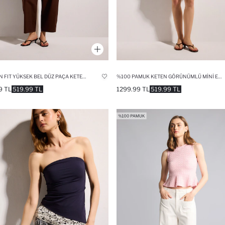
BALLOON FIT YÜKSEK BEL DÜZ PAÇA KETEN KARIŞIMLI PANTOLON
%100 PAMUK KETEN GÖRÜNÜMLÜ MINI ELBISE
9 TL
519.99 TL
1299.99 TL
519.99 TL