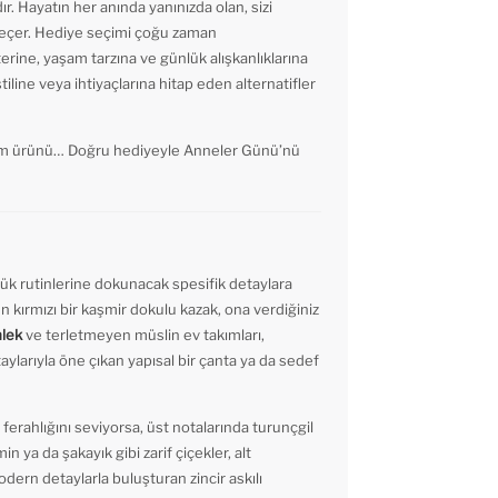
ır. Hayatın her anında yanınızda olan, sizi
geçer. Hediye seçimi çoğu zaman
ine, yaşam tarzına ve günlük alışkanlıklarına
iline veya ihtiyaçlarına hitap eden alternatifler
bakım ürünü… Doğru hediyeyle Anneler Günü’nü
lük rutinlerine dokunacak spesifik detaylara
n kırmızı bir kaşmir dokulu kazak, ona verdiğiniz
mlek
ve terletmeyen müslin ev takımları,
ylarıyla öne çıkan yapısal bir çanta ya da sedef
ferahlığını seviyorsa, üst notalarında turunçgil
 ya da şakayık gibi zarif çiçekler, alt
odern detaylarla buluşturan zincir askılı