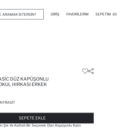
GIRIŞ
FAVORILERIM
SEPETIM
(0)
ASIC DÜZ KAPÜŞONLU
OKUL HIRKASI ERKEK
NTRASIT
FAVORILERE EKLENDI
GELINCE HABER VER
SEPETE EKLENIYOR
SEPETE EKLENDI
SEPETE EKLE
n Şık Ve Kaliteli Bir Seçenek Olan Kapüşonlu Kalın