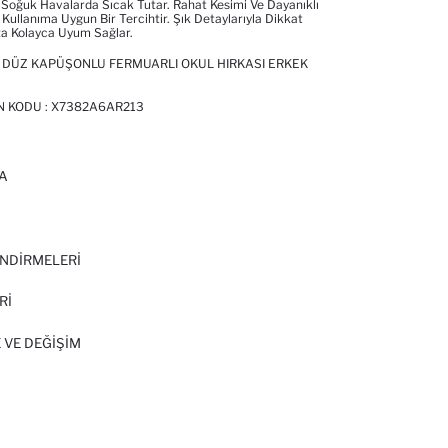
 Soğuk Havalarda Sıcak Tutar. Rahat Kesimi Ve Dayanıklı
Kullanıma Uygun Bir Tercihtir. Şık Detaylarıyla Dikkat
za Kolayca Uyum Sağlar.
 DÜZ KAPÜŞONLU FERMUARLI OKUL HIRKASI ERKEK
N KODU :
X7382A6AR213
A
I
NDİRMELERİ
Rİ
 VE DEĞIŞIM