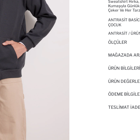
Sweatshirt Hırka,
Kumaşıyla Günlük 
Çeker Ve Her Tar
ANTRASIT BASIC
ÇOCUK
ANTRASIT / ÜRÜ
ÖLÇÜLER
MAĞAZADA AR
ÜRÜN BILGILER
ÜRÜN DEĞERLE
ÖDEME BİLGİLE
TESLIMAT İADE