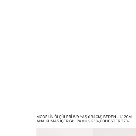
MODELIN ÖLÇÜLERI 8/9 YAŞ (134CM) BEDEN - 1,12CM
ANA KUMAŞ İÇERIĞI: : PAMUK 63%,POLIESTER 37%