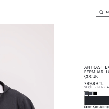
ANTRASIT B
FERMUARLI 
ÇOCUK
799.99 TL
SEÇILEN RENK:
A
Erkek Çocuklar Içi