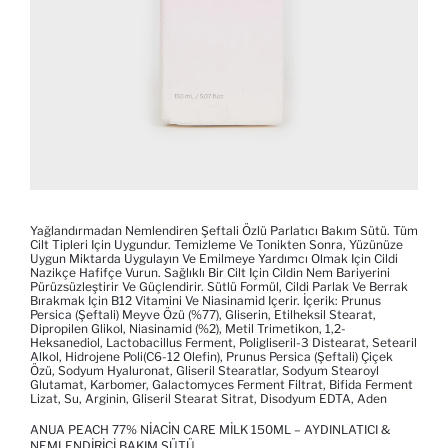
Yağlandırmadan Nemlendiren Şeftali Özlü Parlatıcı Bakım Sütü. Tüm
Cilt Tipleri Için Uygundur. Temizleme Ve Tonikten Sonra, Yüzünüze
Uygun Miktarda Uygulayın Ve Emilmeye Yardımcı Olmak Için Cildi
Nazikçe Hafifçe Vurun. Sağlıklı Bir Cilt Için Cildin Nem Bariyerini
Pürüzsüzleştirir Ve Güçlendirir. Sütlü Formül, Cildi Parlak Ve Berrak
Bırakmak Için B12 Vitamini Ve Niasinamid Içerir. İçerik: Prunus
Persica (Şeftali) Meyve Özü (%77), Gliserin, Etilheksil Stearat,
Dipropilen Glikol, Niasinamid (%2), Metil Trimetikon, 1,2-
Heksanediol, Lactobacillus Ferment, Poligliseril-3 Distearat, Setearil
Alkol, Hidrojene Poli(C6-12 Olefin), Prunus Persica (Şeftali) Çiçek
Özü, Sodyum Hyaluronat, Gliseril Stearatlar, Sodyum Stearoyl
Glutamat, Karbomer, Galactomyces Ferment Filtrat, Bifida Ferment
Lizat, Su, Arginin, Gliseril Stearat Sitrat, Disodyum EDTA, Aden
ANUA PEACH 77% NIACIN CARE MILK 150ML – AYDINLATICI &
NEMLENDIRICI BAKIM SÜTÜ