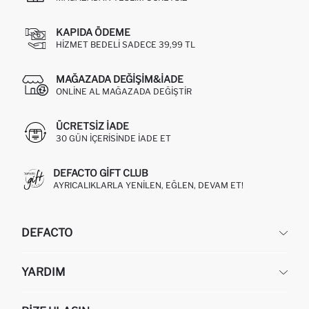
KAPIDA ÖDEME
HIZMET BEDELI SADECE 39,99 TL
MAĞAZADA DEĞIŞIM&İADE
ONLINE AL MAĞAZADA DEĞIŞTIR
ÜCRETSIZ IADE
30 GÜN IÇERISINDE IADE ET
DEFACTO GIFT CLUB
AYRICALIKLARLA YENILEN, EĞLEN, DEVAM ET!
DEFACTO
KURUMSAL
YARDIM
HAKKIMIZDA
İNSAN KAYNAKLARI
SIKÇA SORULAN SORULAR