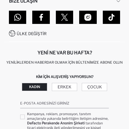
BIZE ULAŞIN
KURUMSAL SATIŞ
SIPARIŞIMI NASIL TAKIP EDERIM?
TOPTAN SATIŞ (WHOLESALE PARTNER)
NASIL İADE EDERIM?
MAĞAZALARIMIZ
DEFACTO TEKNOLOJI
GIFT CLUB SIKÇA SORULAN SORULAR
İLETIŞIM FORMU
SITEMAP
İŞLEM REHBERI
MÜŞTERI HIZMETLERI
0850 333 22 86
KAMPANYALAR
ÜLKE DEĞIŞTIR
KIŞISEL VERILERIN KORUNMASI VE GIZLILIK
YENI NE VAR BU HAFTA?
YENILIKLERDEN HABERDAR OLMAK İÇIN BÜLTENIMIZE ABONE OLUN
KIM IÇIN ALIŞVERIŞ YAPIYORSUN?
ERKEK
ÇOCUK
KADIN
E-POSTA ADRESINIZI GIRINIZ
Kampanya, reklam, promosyon, tanıtım
amaçlarıyla yukarıda belirttiğim iletişim adresime,
DeFacto Perakende Anonim Şirketi
tarafından
ticari elektronik ileti gönderilmesini ve kişisel