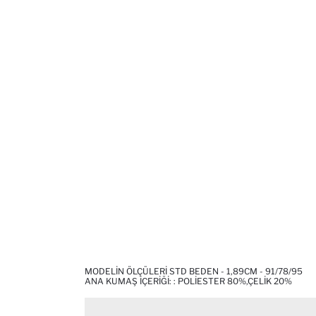
MODELIN ÖLÇÜLERI STD BEDEN - 1,89CM - 91/78/95
ANA KUMAŞ İÇERIĞI: : POLIESTER 80%,ÇELIK 20%