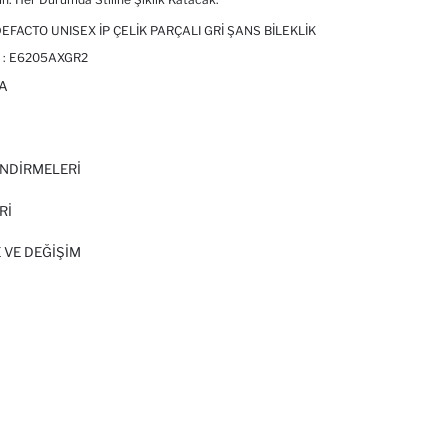
FACTO UNISEX İP ÇELIK PARÇALI GRI ŞANS BILEKLIK
 :
E6205AXGR2
A
I
NDİRMELERİ
Rİ
 VE DEĞIŞIM