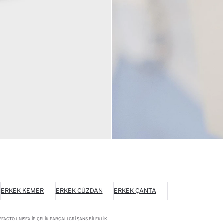
ERKEK KEMER
ERKEK CÜZDAN
ERKEK ÇANTA
FACTO UNISEX İP ÇELIK PARÇALI GRI ŞANS BILEKLIK