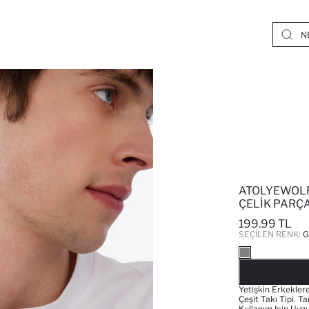
ATOLYEWOLF
ÇELIK PARÇA
199.99 TL
SEÇILEN RENK:
G
Yetişkin Erkeklere
Çeşit Takı Tipi. 
Kullanım Için Uyg