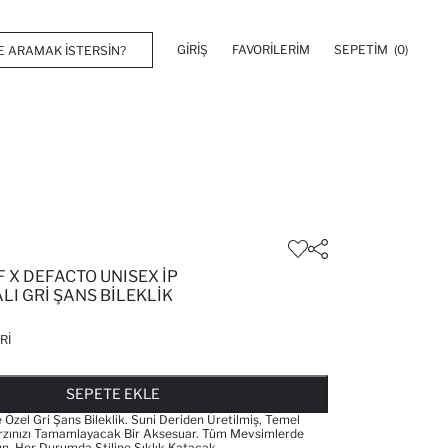
GIRIŞ
FAVORILERIM
SEPETIM
(0)
 X DEFACTO UNISEX İP
LI GRI ŞANS BILEKLIK
RI
FAVORILERE EKLENDI
GELINCE HABER VER
SEPETE EKLENIYOR
SEPETE EKLENDI
SEPETE EKLE
 Özel Gri Şans Bileklik. Suni Deriden Üretilmiş, Temel
Tarzınızı Tamamlayacak Bir Aksesuar. Tüm Mevsimlerde
un. Her Durumda Stiline Şıklık Katacak.