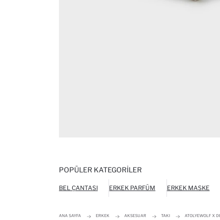
POPÜLER KATEGORILER
BEL ÇANTASI
ERKEK PARFÜM
ERKEK MASKE
ANA SAYFA
ERKEK
AKSESUAR
TAKI
ATOLYEWOLF X DE