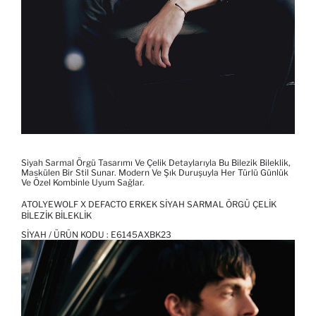
Siyah Sarmal Örgü Tasarımı Ve Çelik Detaylarıyla Bu Bilezik Bileklik,
Maskülen Bir Stil Sunar. Modern Ve Şık Duruşuyla Her Türlü Günlük
Ve Özel Kombinle Uyum Sağlar.
ATOLYEWOLF X DEFACTO ERKEK SIYAH SARMAL ÖRGÜ ÇELIK
BILEZIK BILEKLIK
SIYAH / ÜRÜN KODU :
E6145AXBK23