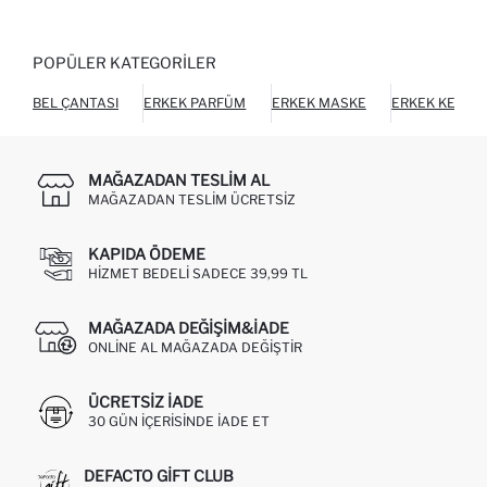
POPÜLER KATEGORILER
BEL ÇANTASI
ERKEK PARFÜM
ERKEK MASKE
ERKEK KEMER
MAĞAZADAN TESLIM AL
MAĞAZADAN TESLIM ÜCRETSIZ
KAPIDA ÖDEME
HIZMET BEDELI SADECE 39,99 TL
MAĞAZADA DEĞIŞIM&İADE
ONLINE AL MAĞAZADA DEĞIŞTIR
ÜCRETSIZ IADE
30 GÜN IÇERISINDE IADE ET
DEFACTO GIFT CLUB