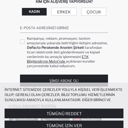
KIM IÇIN ALIŞVERIŞ YAPIYORSUN?
ERKEK
ÇOCUK
KADIN
E-POSTA ADRESINIZI GIRINIZ
Kampanya, reklam, promosyon, tanıtım
amaçlarıyla yukarıda belirttiğim iletişim adresime,
DeFacto Perakende Anonim Şirketi
tarafından
ticari elektronik ileti gönderilmesini ve kişisel
verilerimin bu amaçla işlenmesini
ETK
Bilgilendirme Metni’nde
açıklanan kurallar
çerçevesinde kabul ediyorum.
ŞIMDI ABONE OL!
İNTERNET SITEMIZDE ÇEREZLER YOLUYLA KIŞISEL VERI IŞLENMEKTE
OLUP; GEREKLI OLAN ÇEREZLER, BILGI TOPLUMU HIZMETLERININ
SUNULMASI AMACIYLA KULLANILMAKTADIR. DIĞER BIRINCI VE
ÜÇÜNCÜ TARAF ÇEREZLER ISE SIZE DAHA IYI BIR ALIŞVERIŞ
UYGULAMAMIZI İNDIRIN
DENEYIMI SUNULABILMESI, SITEMIZIN DAHA IŞLEVSEL KILINMASI VE
TÜMÜNÜ REDDET
KIŞISELLEŞTIRMESI VE AÇIK RIZA VERMENIZ HALINDE, SIZLERE
YÖNELIK PAZARLAMA FAALIYETLERININ YAPILMASI AMAÇLARIYLA
TÜMÜNE İZIN VER
SINIRLI OLARAK KULLANILACAKTIR. ÇEREZLERE DAIR TERCIHLERINIZI
ATOLYEWOLF X DEFACTO ERKEK SIYAH