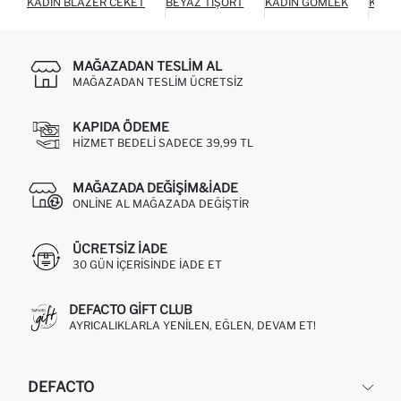
KADIN BLAZER CEKET
BEYAZ TIŞÖRT
KADIN GÖMLEK
KADI
MAĞAZADAN TESLIM AL
MAĞAZADAN TESLIM ÜCRETSIZ
KAPIDA ÖDEME
HIZMET BEDELI SADECE 39,99 TL
MAĞAZADA DEĞIŞIM&İADE
ONLINE AL MAĞAZADA DEĞIŞTIR
ÜCRETSIZ IADE
30 GÜN IÇERISINDE IADE ET
DEFACTO GIFT CLUB
AYRICALIKLARLA YENILEN, EĞLEN, DEVAM ET!
DEFACTO