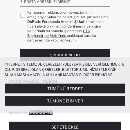
E-POSTA ADRESINIZI GIRINIZ
Kampanya, reklam, promosyon, tanıtım
amaçlarıyla yukarıda belirttiğim iletişim adresime,
DeFacto Perakende Anonim Şirketi
tarafından
ticari elektronik ileti gönderilmesini ve kişisel
verilerimin bu amaçla işlenmesini
ETK
Bilgilendirme Metni’nde
açıklanan kurallar
çerçevesinde kabul ediyorum.
ŞIMDI ABONE OL!
İNTERNET SITEMIZDE ÇEREZLER YOLUYLA KIŞISEL VERI IŞLENMEKTE
OLUP; GEREKLI OLAN ÇEREZLER, BILGI TOPLUMU HIZMETLERININ
SUNULMASI AMACIYLA KULLANILMAKTADIR. DIĞER BIRINCI VE
ÜÇÜNCÜ TARAF ÇEREZLER ISE SIZE DAHA IYI BIR ALIŞVERIŞ
UYGULAMAMIZI İNDIRIN
DENEYIMI SUNULABILMESI, SITEMIZIN DAHA IŞLEVSEL KILINMASI VE
TÜMÜNÜ REDDET
KIŞISELLEŞTIRMESI VE AÇIK RIZA VERMENIZ HALINDE, SIZLERE
YÖNELIK PAZARLAMA FAALIYETLERININ YAPILMASI AMAÇLARIYLA
BAGGY FIT ÇIFT CEPLI NORMAL BEL
+2
TÜMÜNE İZIN VER
SINIRLI OLARAK KULLANILACAKTIR. ÇEREZLERE DAIR TERCIHLERINIZI
STANDART BOY AKIŞKAN KUMAŞ
ÇEREZ TERCIHLERI
PANELI ARACILIĞIYLA HER ZAMAN YÖNETEBILIR,
PANTOLON
ÇEREZLERLE ILGILI DAHA DETAYLI BILGIYE
ÇEREZ AYDINLATMA
909.99 TL
1299.99 TL
POPÜLER KATEGORILER
METNI
’NDEN ULAŞABILIRSINIZ.
FAVORILERE EKLENDI
GELINCE HABER VER
SEPETE EKLENIYOR
SEPETE EKLENDI
KADIN MAYO
KADIN BEYAZ TIŞÖRT
SEPETE EKLE