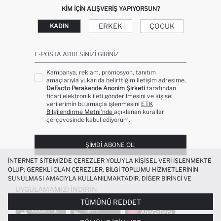
KIM IÇIN ALIŞVERIŞ YAPIYORSUN?
ERKEK
ÇOCUK
KADIN
E-POSTA ADRESINIZI GIRINIZ
Kampanya, reklam, promosyon, tanıtım
amaçlarıyla yukarıda belirttiğim iletişim adresime,
DeFacto Perakende Anonim Şirketi
tarafından
ticari elektronik ileti gönderilmesini ve kişisel
verilerimin bu amaçla işlenmesini
ETK
Bilgilendirme Metni’nde
açıklanan kurallar
çerçevesinde kabul ediyorum.
ŞIMDI ABONE OL!
İNTERNET SITEMIZDE ÇEREZLER YOLUYLA KIŞISEL VERI IŞLENMEKTE
OLUP; GEREKLI OLAN ÇEREZLER, BILGI TOPLUMU HIZMETLERININ
SUNULMASI AMACIYLA KULLANILMAKTADIR. DIĞER BIRINCI VE
ÜÇÜNCÜ TARAF ÇEREZLER ISE SIZE DAHA IYI BIR ALIŞVERIŞ
UYGULAMAMIZI İNDIRIN
DENEYIMI SUNULABILMESI, SITEMIZIN DAHA IŞLEVSEL KILINMASI VE
TÜMÜNÜ REDDET
KIŞISELLEŞTIRMESI VE AÇIK RIZA VERMENIZ HALINDE, SIZLERE
YÖNELIK PAZARLAMA FAALIYETLERININ YAPILMASI AMAÇLARIYLA