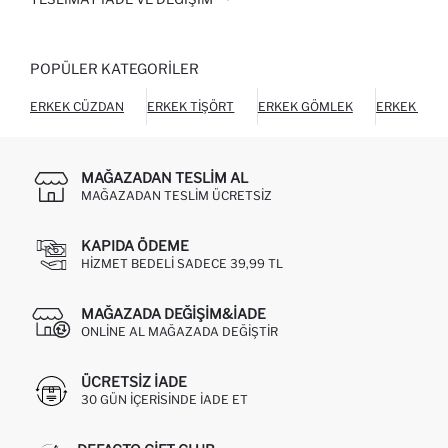
POPÜLER KATEGORILER
ERKEK CÜZDAN
ERKEK TIŞÖRT
ERKEK GÖMLEK
ERKEK HIR
MAĞAZADAN TESLIM AL
MAĞAZADAN TESLIM ÜCRETSIZ
KAPIDA ÖDEME
HIZMET BEDELI SADECE 39,99 TL
MAĞAZADA DEĞIŞIM&İADE
ONLINE AL MAĞAZADA DEĞIŞTIR
ÜCRETSIZ IADE
30 GÜN IÇERISINDE IADE ET