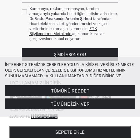
Kampanya, reklam, promosyon, tanıtım
amaçlarıyla yukarıda belirttiğim iletişim adresime,
DeFacto Perakende Anonim Şirketi
tarafından
ticari elektronik ileti gönderilmesini ve kişisel
verilerimin bu amaçla işlenmesini
ETK
Bilgilendirme Metni’nde
açıklanan kurallar
çerçevesinde kabul ediyorum.
ŞIMDI ABONE OL!
İNTERNET SITEMIZDE ÇEREZLER YOLUYLA KIŞISEL VERI IŞLENMEKTE
OLUP; GEREKLI OLAN ÇEREZLER, BILGI TOPLUMU HIZMETLERININ
SUNULMASI AMACIYLA KULLANILMAKTADIR. DIĞER BIRINCI VE
ÜÇÜNCÜ TARAF ÇEREZLER ISE SIZE DAHA IYI BIR ALIŞVERIŞ
UYGULAMAMIZI İNDIRIN
DENEYIMI SUNULABILMESI, SITEMIZIN DAHA IŞLEVSEL KILINMASI VE
TÜMÜNÜ REDDET
KIŞISELLEŞTIRMESI VE AÇIK RIZA VERMENIZ HALINDE, SIZLERE
YÖNELIK PAZARLAMA FAALIYETLERININ YAPILMASI AMAÇLARIYLA
TÜMÜNE İZIN VER
SINIRLI OLARAK KULLANILACAKTIR. ÇEREZLERE DAIR TERCIHLERINIZI
ÇEREZ TERCIHLERI
PANELI ARACILIĞIYLA HER ZAMAN YÖNETEBILIR,
%100 PAMUK BAGGY FIT PANTOLON
ÇEREZLERLE ILGILI DAHA DETAYLI BILGIYE
ÇEREZ AYDINLATMA
1169.99 TL
1299.99 TL
POPÜLER KATEGORILER
METNI
’NDEN ULAŞABILIRSINIZ.
FAVORILERE EKLENDI
GELINCE HABER VER
SEPETE EKLENIYOR
SEPETE EKLENDI
KADIN MAYO
KADIN BEYAZ TIŞÖRT
SEPETE EKLE
BIKINI
ERKEK BEYAZ TIŞÖRT