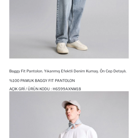
Baggy Fit Pantolon. Yıkanmış Efektli Denim Kumaş. Ön Cep Detaylı.
%100 PAMUK BAGGY FIT PANTOLON
AÇIK GRI / ÜRÜN KODU :
H6599AXNM18