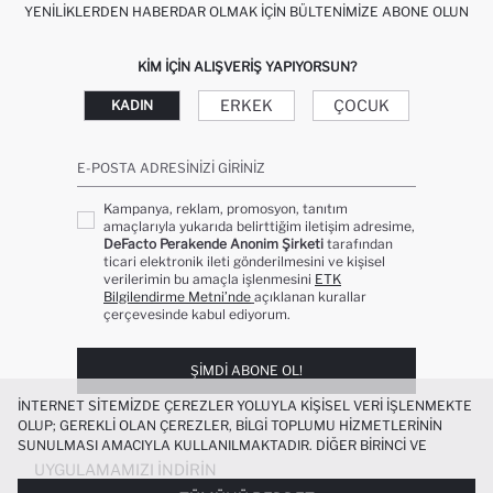
YENILIKLERDEN HABERDAR OLMAK İÇIN BÜLTENIMIZE ABONE OLUN
KIM IÇIN ALIŞVERIŞ YAPIYORSUN?
ERKEK
ÇOCUK
KADIN
E-POSTA ADRESINIZI GIRINIZ
Kampanya, reklam, promosyon, tanıtım
amaçlarıyla yukarıda belirttiğim iletişim adresime,
DeFacto Perakende Anonim Şirketi
tarafından
ticari elektronik ileti gönderilmesini ve kişisel
verilerimin bu amaçla işlenmesini
ETK
Bilgilendirme Metni’nde
açıklanan kurallar
çerçevesinde kabul ediyorum.
ŞIMDI ABONE OL!
İNTERNET SITEMIZDE ÇEREZLER YOLUYLA KIŞISEL VERI IŞLENMEKTE
OLUP; GEREKLI OLAN ÇEREZLER, BILGI TOPLUMU HIZMETLERININ
SUNULMASI AMACIYLA KULLANILMAKTADIR. DIĞER BIRINCI VE
ÜÇÜNCÜ TARAF ÇEREZLER ISE SIZE DAHA IYI BIR ALIŞVERIŞ
UYGULAMAMIZI İNDIRIN
DENEYIMI SUNULABILMESI, SITEMIZIN DAHA IŞLEVSEL KILINMASI VE