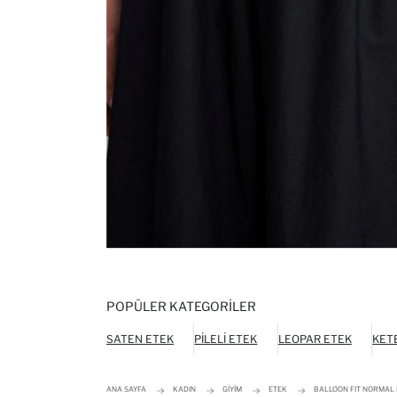
POPÜLER KATEGORILER
SATEN ETEK
PILELI ETEK
LEOPAR ETEK
KET
ANA SAYFA
KADIN
GIYIM
ETEK
BALLOON FIT NORMAL 