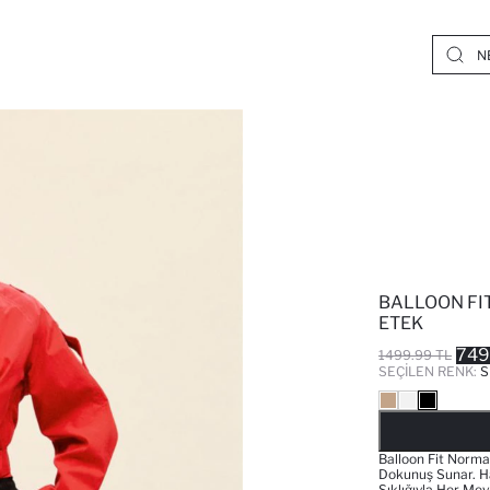
BALLOON FI
ETEK
749
1499.99 TL
SEÇILEN RENK:
S
Balloon Fit Normal
Dokunuş Sunar. Ha
Şıklığıyla Her Me