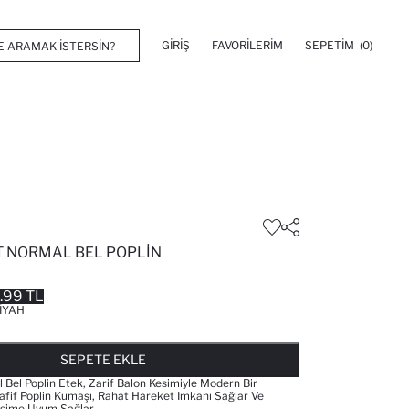
GIRIŞ
FAVORILERIM
SEPETIM
(0)
T NORMAL BEL POPLIN
.99 TL
IYAH
FAVORILERE EKLENDI
GELINCE HABER VER
SEPETE EKLENIYOR
SEPETE EKLENDI
SEPETE EKLE
 Bel Poplin Etek, Zarif Balon Kesimiyle Modern Bir
fif Poplin Kumaşı, Rahat Hareket Imkanı Sağlar Ve
vsime Uyum Sağlar.