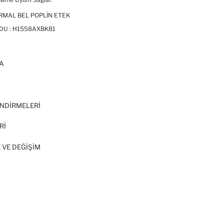
RMAL BEL POPLIN ETEK
DU :
H1558AXBK81
A
I
NDİRMELERİ
Rİ
 VE DEĞIŞIM