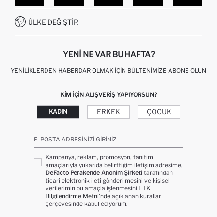
SITEMAP
İŞLEM REHBERI
MÜŞTERI HIZMETLERI
0850 333 22 86
KAMPANYALAR
ÜLKE DEĞIŞTIR
KIŞISEL VERILERIN KORUNMASI VE GIZLILIK
YENI NE VAR BU HAFTA?
YENILIKLERDEN HABERDAR OLMAK İÇIN BÜLTENIMIZE ABONE OLUN
KIM IÇIN ALIŞVERIŞ YAPIYORSUN?
ERKEK
ÇOCUK
KADIN
E-POSTA ADRESINIZI GIRINIZ
Kampanya, reklam, promosyon, tanıtım
amaçlarıyla yukarıda belirttiğim iletişim adresime,
DeFacto Perakende Anonim Şirketi
tarafından
ticari elektronik ileti gönderilmesini ve kişisel
verilerimin bu amaçla işlenmesini
ETK
Bilgilendirme Metni’nde
açıklanan kurallar
çerçevesinde kabul ediyorum.