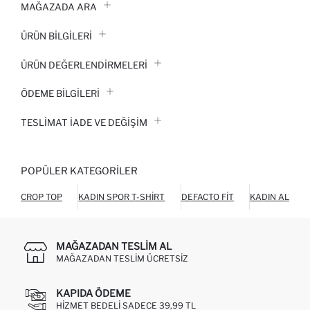
MAĞAZADA ARA
ÜRÜN BILGILERI
ÜRÜN DEĞERLENDİRMELERİ
ÖDEME BİLGİLERİ
TESLIMAT İADE VE DEĞIŞIM
POPÜLER KATEGORILER
CROP TOP
KADIN SPOR T-SHIRT
DEFACTO FIT
KADIN ALT GI
MAĞAZADAN TESLIM AL
MAĞAZADAN TESLIM ÜCRETSIZ
KAPIDA ÖDEME
HIZMET BEDELI SADECE 39,99 TL