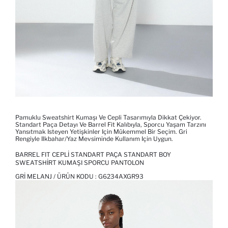
Pamuklu Sweatshirt Kumaşı Ve Cepli Tasarımıyla Dikkat Çekiyor.
Standart Paça Detayı Ve Barrel Fit Kalıbıyla, Sporcu Yaşam Tarzını
Yansıtmak Isteyen Yetişkinler Için Mükemmel Bir Seçim. Gri
Rengiyle Ilkbahar/yaz Mevsiminde Kullanım Için Uygun.
BARREL FIT CEPLI STANDART PAÇA STANDART BOY
SWEATSHIRT KUMAŞI SPORCU PANTOLON
GRI MELANJ / ÜRÜN KODU :
G6234AXGR93