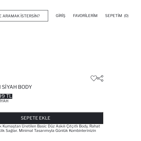
GIRIŞ
FAVORILERIM
SEPETIM
(0)
I SIYAH BODY
99 TL
IYAH
FAVORILERE EKLENDI
GELINCE HABER VER
SEPETE EKLENIYOR
SEPETE EKLENDI
SEPETE EKLE
Kumaştan Üretilen Basic Düz Askılı Çıtçıtlı Body, Rahat
lik Sağlar. Minimal Tasarımıyla Günlük Kombinlerinizin
.