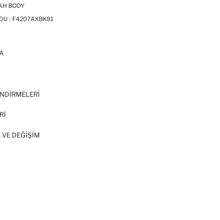
YAH BODY
DU :
F4207AXBK81
A
I
NDİRMELERİ
Rİ
 VE DEĞIŞIM