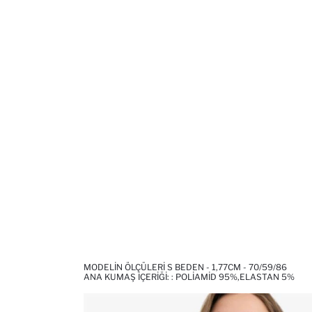
MODELIN ÖLÇÜLERI S BEDEN - 1,77CM - 70/59/86
ANA KUMAŞ İÇERIĞI: : POLIAMID 95%,ELASTAN 5%