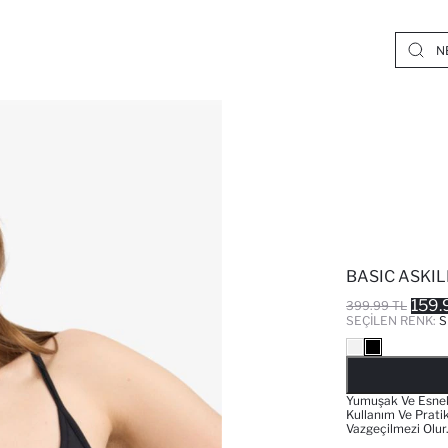
BASIC ASKIL
159.
399.99 TL
SEÇILEN RENK:
S
Yumuşak Ve Esnek 
Kullanım Ve Pratik
Vazgeçilmezi Olur