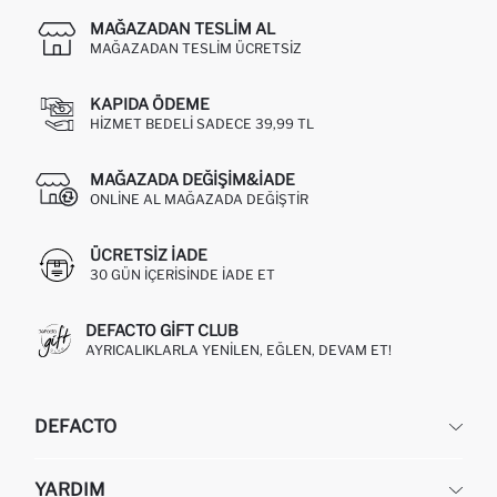
MAĞAZADAN TESLIM AL
MAĞAZADAN TESLIM ÜCRETSIZ
KAPIDA ÖDEME
HIZMET BEDELI SADECE 39,99 TL
MAĞAZADA DEĞIŞIM&İADE
ONLINE AL MAĞAZADA DEĞIŞTIR
ÜCRETSIZ IADE
30 GÜN IÇERISINDE IADE ET
DEFACTO GIFT CLUB
AYRICALIKLARLA YENILEN, EĞLEN, DEVAM ET!
DEFACTO
KURUMSAL
YARDIM
HAKKIMIZDA