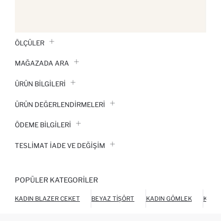
ÖLÇÜLER
MAĞAZADA ARA
ÜRÜN BILGILERI
ÜRÜN DEĞERLENDİRMELERİ
ÖDEME BİLGİLERİ
TESLIMAT İADE VE DEĞIŞIM
POPÜLER KATEGORILER
KADIN BLAZER CEKET
BEYAZ TIŞÖRT
KADIN GÖMLEK
KADI