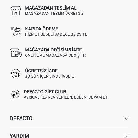
MAĞAZADAN TESLIM AL
MAĞAZADAN TESLIM ÜCRETSIZ
KAPIDA ÖDEME
HIZMET BEDELI SADECE 39,99 TL
MAĞAZADA DEĞIŞIM&İADE
ONLINE AL MAĞAZADA DEĞIŞTIR
ÜCRETSIZ IADE
30 GÜN IÇERISINDE IADE ET
DEFACTO GIFT CLUB
AYRICALIKLARLA YENILEN, EĞLEN, DEVAM ET!
DEFACTO
KURUMSAL
YARDIM
HAKKIMIZDA