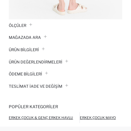
ÖLÇÜLER
MAĞAZADA ARA
ÜRÜN BILGILERI
ÜRÜN DEĞERLENDİRMELERİ
ÖDEME BİLGİLERİ
TESLIMAT İADE VE DEĞIŞIM
POPÜLER KATEGORILER
ERKEK ÇOCUK & GENÇ ERKEK HAVLU
ERKEK ÇOCUK MAYO
ERK