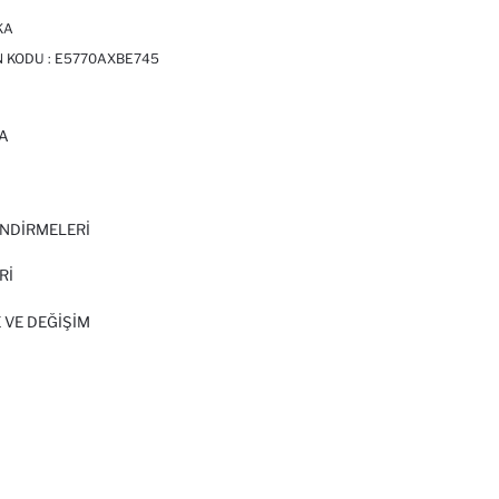
KA
N KODU :
E5770AXBE745
A
I
NDİRMELERİ
Rİ
 VE DEĞIŞIM