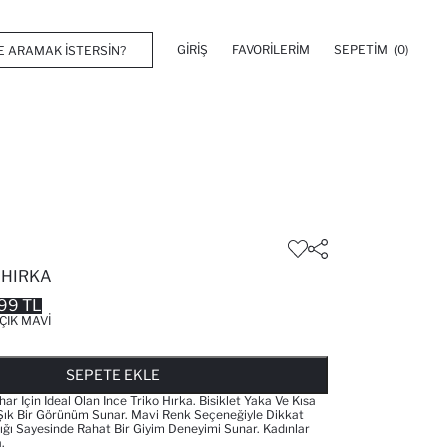
GIRIŞ
FAVORILERIM
SEPETIM
(0)
 HIRKA
99 TL
ÇIK MAVI
FAVORILERE EKLENDI
GELINCE HABER VER
SEPETE EKLENIYOR
SEPETE EKLENDI
SEPETE EKLE
 Için Ideal Olan Ince Triko Hırka. Bisiklet Yaka Ve Kısa
 Şık Bir Görünüm Sunar. Mavi Renk Seçeneğiyle Dikkat
lığı Sayesinde Rahat Bir Giyim Deneyimi Sunar. Kadınlar
.