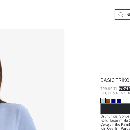
BASIC TRIKO
639.
799.99 TL
SEÇILEN RENK:
A
Ürünümüz, Sonbahar
Kollu Tasarımıyla
Çeker. Triko Kalın
Için Özel Bir Parça