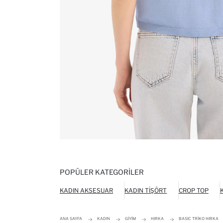
POPÜLER KATEGORILER
KADIN AKSESUAR
KADIN TIŞÖRT
CROP TOP
ANA SAYFA
KADIN
GIYIM
HIRKA
BASIC TRIKO HIRKA