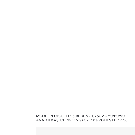
MODELIN ÖLÇÜLERI S BEDEN - 1,75CM - 80/60/90
ANA KUMAŞ İÇERIĞI: : VISKOZ 73%,POLIESTER 27%