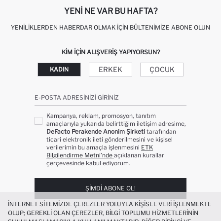
YENI NE VAR BU HAFTA?
YENILIKLERDEN HABERDAR OLMAK İÇIN BÜLTENIMIZE ABONE OLUN
KIM IÇIN ALIŞVERIŞ YAPIYORSUN?
ERKEK
ÇOCUK
KADIN
E-POSTA ADRESINIZI GIRINIZ
Kampanya, reklam, promosyon, tanıtım
amaçlarıyla yukarıda belirttiğim iletişim adresime,
DeFacto Perakende Anonim Şirketi
tarafından
ticari elektronik ileti gönderilmesini ve kişisel
verilerimin bu amaçla işlenmesini
ETK
Bilgilendirme Metni’nde
açıklanan kurallar
çerçevesinde kabul ediyorum.
ŞIMDI ABONE OL!
İNTERNET SITEMIZDE ÇEREZLER YOLUYLA KIŞISEL VERI IŞLENMEKTE
OLUP; GEREKLI OLAN ÇEREZLER, BILGI TOPLUMU HIZMETLERININ