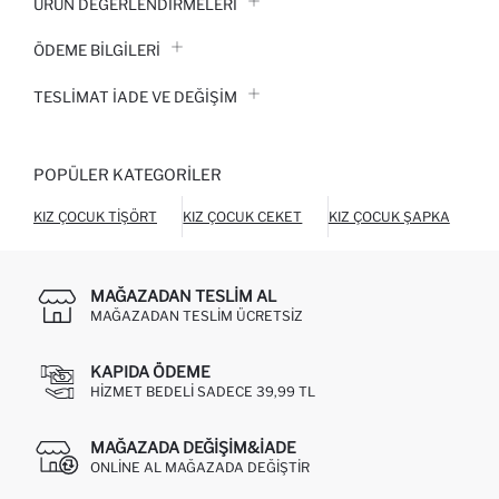
ÜRÜN DEĞERLENDİRMELERİ
ÖDEME BİLGİLERİ
TESLIMAT İADE VE DEĞIŞIM
POPÜLER KATEGORILER
KIZ ÇOCUK TIŞÖRT
KIZ ÇOCUK CEKET
KIZ ÇOCUK ŞAPKA
KI
MAĞAZADAN TESLIM AL
MAĞAZADAN TESLIM ÜCRETSIZ
KAPIDA ÖDEME
HIZMET BEDELI SADECE 39,99 TL
MAĞAZADA DEĞIŞIM&İADE
ONLINE AL MAĞAZADA DEĞIŞTIR