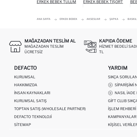
ERKEK BEBEK TULUM
ERKEK BEBEK TIŞÖRT
BEB
ANA SAYFA
ERKEK BEBEK
AKSESUAR
ŞAPKA
BASKIL
MAĞAZADAN TESLIM AL
KAPIDA ÖDEME
MAĞAZADAN TESLIM
HIZMET BEDELI SAD
ÜCRETSIZ
TL
DEFACTO
YARDIM
KURUMSAL
SIKÇA SORULA
HAKKIMIZDA
SIPARIŞIMI 
İNSAN KAYNAKLARI
NASIL İADE
KURUMSAL SATIŞ
GIFT CLUB SIK
TOPTAN SATIŞ (WHOLESALE PARTNER)
İŞLEM REHBERI
DEFACTO TEKNOLOJI
KAMPANYALAR
SITEMAP
KIŞISEL VERILE