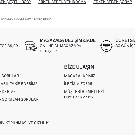
EK ÇITÇITLI BODY
ERKEK BEBEK YENIDOĞAN
ERKEK BEBEK ÇORAP
I PAMUKLU BUCKET ŞAPKA ERKEK BEBEK
MAĞAZADA DEĞIŞIM&İADE
ÜCRETSI
ECE 39,99
ONLINE AL MAĞAZADA
30 GÜN IÇ
DEĞIŞTIR
ET
BIZE ULAŞIN
N SORULAR
MAĞAZALARIMIZ
NASIL TAKIP EDERIM?
İLETIŞIM FORMU
 EDERIM?
MÜŞTERI HIZMETLERI
0850 333 22 86
ÇA SORULAN SORULAR
RIN KORUNMASI VE GIZLILIK