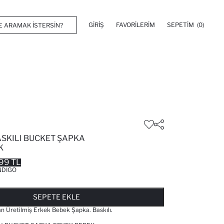
GIRIŞ
FAVORILERIM
SEPETIM
(0)
SKILI BUCKET ŞAPKA
K
99 TL
NDIGO
FAVORILERE EKLENDI
GELINCE HABER VER
SEPETE EKLENIYOR
SEPETE EKLENDI
SEPETE EKLE
 Üretilmiş Erkek Bebek Şapka. Baskılı.