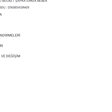
U BUCKET ŞAPKA ERKEK BEBEK
ODU :
D9080A5IN69
A
I
NDİRMELERİ
Rİ
 VE DEĞIŞIM