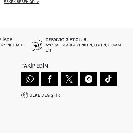
ERKEK BEBEK GIYIM
Z IADE
DEFACTO GIFT CLUB
ERISINDE IADE
AYRICALIKLARLA YENILEN, EĞLEN, DEVAM
ET!
TAKIP EDIN
ÜLKE DEĞIŞTIR