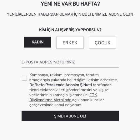
YENI NE VAR BU HAFTA?
YENILIKLERDEN HABERDAR OLMAK İÇIN BÜLTENIMIZE ABONE OLUN
KIM IÇIN ALIŞVERIŞ YAPIYORSUN?
KADIN
ERKEK
ÇOCUK
E-POSTA ADRESINIZI GIRINIZ
Kampanya, reklam, promosyon, tanıtım
amaçlarıyla yukarıda belirttiğim iletişim adresime,
DeFacto Perakende Anonim Şirketi
tarafından
ticari elektronik ileti gönderilmesini ve kişisel
verilerimin bu amaçla işlenmesini
ETK
Bilgilendirme Metni’nde
açıklanan kurallar
çerçevesinde kabul ediyorum.
ŞIMDI ABONE OL!