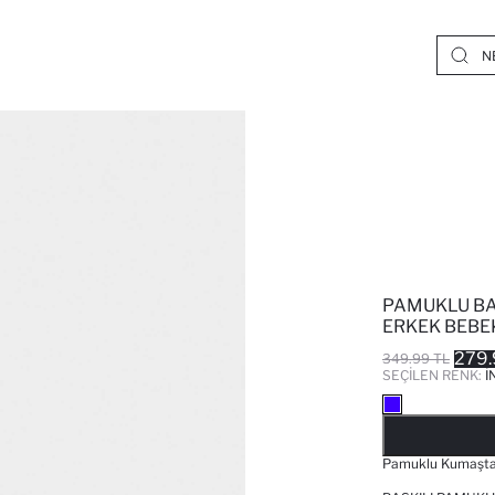
PAMUKLU BA
ERKEK BEBE
279.
349.99 TL
SEÇILEN RENK:
İ
Pamuklu Kumaştan