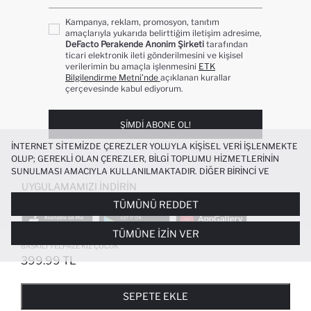
Kampanya, reklam, promosyon, tanıtım
amaçlarıyla yukarıda belirttiğim iletişim adresime,
DeFacto Perakende Anonim Şirketi
tarafından
ticari elektronik ileti gönderilmesini ve kişisel
verilerimin bu amaçla işlenmesini
ETK
Bilgilendirme Metni’nde
açıklanan kurallar
çerçevesinde kabul ediyorum.
ŞIMDI ABONE OL!
İNTERNET SITEMIZDE ÇEREZLER YOLUYLA KIŞISEL VERI IŞLENMEKTE
OLUP; GEREKLI OLAN ÇEREZLER, BILGI TOPLUMU HIZMETLERININ
SUNULMASI AMACIYLA KULLANILMAKTADIR. DIĞER BIRINCI VE
ÜÇÜNCÜ TARAF ÇEREZLER ISE SIZE DAHA IYI BIR ALIŞVERIŞ
UYGULAMAMIZI İNDIRIN
DENEYIMI SUNULABILMESI, SITEMIZIN DAHA IŞLEVSEL KILINMASI VE
TÜMÜNÜ REDDET
KIŞISELLEŞTIRMESI VE AÇIK RIZA VERMENIZ HALINDE, SIZLERE
YÖNELIK PAZARLAMA FAALIYETLERININ YAPILMASI AMAÇLARIYLA
TÜMÜNE İZIN VER
SINIRLI OLARAK KULLANILACAKTIR. ÇEREZLERE DAIR TERCIHLERINIZI
ÇEREZ TERCIHLERI
PANELI ARACILIĞIYLA HER ZAMAN YÖNETEBILIR,
BASKILI YELPAZE KIZ ÇOCUK
ÇEREZLERLE ILGILI DAHA DETAYLI BILGIYE
ÇEREZ AYDINLATMA
399.99 TL
POPÜLER KATEGORILER
METNI
’NDEN ULAŞABILIRSINIZ.
FAVORILERE EKLENDI
GELINCE HABER VER
SEPETE EKLENIYOR
SEPETE EKLENDI
KADIN MAYO
KADIN BEYAZ TIŞÖRT
SEPETE EKLE
BIKINI
ERKEK BEYAZ TIŞÖRT