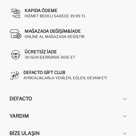
KAPIDA ÖDEME
HIZMET BEDELI SADECE 39,99 TL
MAĞAZADA DEĞIŞIM&İADE
ONLINE AL MAĞAZADA DEĞIŞTIR
ÜCRETSIZ IADE
30 GÜN IÇERISINDE IADE ET
DEFACTO GIFT CLUB
AYRICALIKLARLA YENILEN, EĞLEN, DEVAM ET!
DEFACTO
KURUMSAL
YARDIM
HAKKIMIZDA
İNSAN KAYNAKLARI
SIKÇA SORULAN SORULAR
BIZE ULAŞIN
KURUMSAL SATIŞ
SIPARIŞIMI NASIL TAKIP EDERIM?