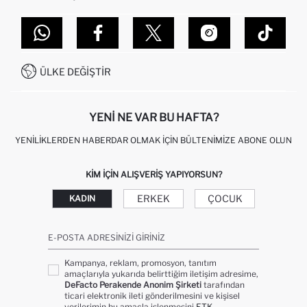
TOPTAN SATIŞ (WHOLESALE PARTNER)
NASIL İADE EDERIM?
MAĞAZALARIMIZ
DEFACTO TEKNOLOJI
GIFT CLUB SIKÇA SORULAN SORULAR
İLETIŞIM FORMU
SITEMAP
İŞLEM REHBERI
MÜŞTERI HIZMETLERI
0850 333 22 86
KAMPANYALAR
ÜLKE DEĞIŞTIR
KIŞISEL VERILERIN KORUNMASI VE GIZLILIK
YENI NE VAR BU HAFTA?
YENILIKLERDEN HABERDAR OLMAK İÇIN BÜLTENIMIZE ABONE OLUN
KIM IÇIN ALIŞVERIŞ YAPIYORSUN?
ERKEK
ÇOCUK
KADIN
E-POSTA ADRESINIZI GIRINIZ
Kampanya, reklam, promosyon, tanıtım
amaçlarıyla yukarıda belirttiğim iletişim adresime,
DeFacto Perakende Anonim Şirketi
tarafından
ticari elektronik ileti gönderilmesini ve kişisel
verilerimin bu amaçla işlenmesini
ETK