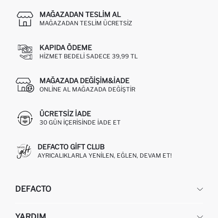
MAĞAZADAN TESLIM AL
MAĞAZADAN TESLIM ÜCRETSIZ
KAPIDA ÖDEME
HIZMET BEDELI SADECE 39,99 TL
MAĞAZADA DEĞIŞIM&İADE
ONLINE AL MAĞAZADA DEĞIŞTIR
ÜCRETSIZ IADE
30 GÜN IÇERISINDE IADE ET
DEFACTO GIFT CLUB
AYRICALIKLARLA YENILEN, EĞLEN, DEVAM ET!
DEFACTO
KURUMSAL
YARDIM