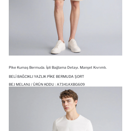
Pike Kumaş Bermuda. İpli Bağlama Detayı. Manşet Kıvrımlı.
BELI BAĞCIKLI YAZLIK PIKE BERMUDA ŞORT
BEJ MELANJ / ÜRÜN KODU :
A7341AXBG609