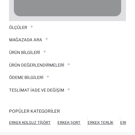
ÖLÇÜLER
MAĞAZADA ARA
ÜRÜN BILGILERI
ÜRÜN DEĞERLENDİRMELERİ
ÖDEME BİLGİLERİ
TESLIMAT İADE VE DEĞIŞIM
POPÜLER KATEGORILER
ERKEK KOLSUZ TIŞÖRT
ERKEK ŞORT
ERKEK TERLIK
ERKEK 