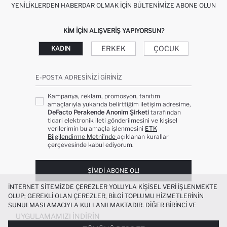
YENILIKLERDEN HABERDAR OLMAK İÇIN BÜLTENIMIZE ABONE OLUN
KIM IÇIN ALIŞVERIŞ YAPIYORSUN?
ERKEK
ÇOCUK
KADIN
E-POSTA ADRESINIZI GIRINIZ
Kampanya, reklam, promosyon, tanıtım
amaçlarıyla yukarıda belirttiğim iletişim adresime,
DeFacto Perakende Anonim Şirketi
tarafından
ticari elektronik ileti gönderilmesini ve kişisel
verilerimin bu amaçla işlenmesini
ETK
Bilgilendirme Metni’nde
açıklanan kurallar
çerçevesinde kabul ediyorum.
ŞIMDI ABONE OL!
İNTERNET SITEMIZDE ÇEREZLER YOLUYLA KIŞISEL VERI IŞLENMEKTE
OLUP; GEREKLI OLAN ÇEREZLER, BILGI TOPLUMU HIZMETLERININ
SUNULMASI AMACIYLA KULLANILMAKTADIR. DIĞER BIRINCI VE
ÜÇÜNCÜ TARAF ÇEREZLER ISE SIZE DAHA IYI BIR ALIŞVERIŞ
UYGULAMAMIZI İNDIRIN
DENEYIMI SUNULABILMESI, SITEMIZIN DAHA IŞLEVSEL KILINMASI VE