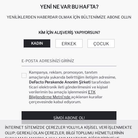
YENI NE VAR BU HAFTA?
YENILIKLERDEN HABERDAR OLMAK İÇIN BÜLTENIMIZE ABONE OLUN
KIM IÇIN ALIŞVERIŞ YAPIYORSUN?
ERKEK
ÇOCUK
KADIN
E-POSTA ADRESINIZI GIRINIZ
Kampanya, reklam, promosyon, tanıtım
amaçlarıyla yukarıda belirttiğim iletişim adresime,
DeFacto Perakende Anonim Şirketi
tarafından
ticari elektronik ileti gönderilmesini ve kişisel
verilerimin bu amaçla işlenmesini
ETK
Bilgilendirme Metni’nde
açıklanan kurallar
çerçevesinde kabul ediyorum.
ŞIMDI ABONE OL!
İNTERNET SITEMIZDE ÇEREZLER YOLUYLA KIŞISEL VERI IŞLENMEKTE
OLUP; GEREKLI OLAN ÇEREZLER, BILGI TOPLUMU HIZMETLERININ