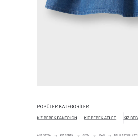
POPÜLER KATEGORILER
KIZ BEBEK PANTOLON
KIZ BEBEK ATLET
KIZ BE
ANA SAYFA
KIZ BEBEK
GIYIM
JEAN
BELI LASTIKLI KAT