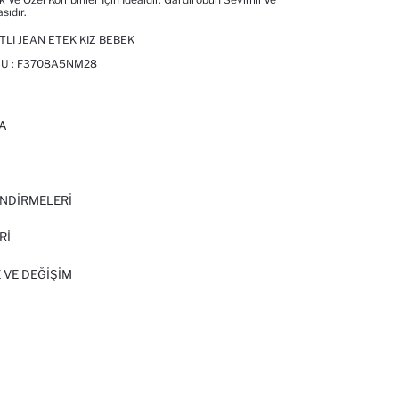
sıdır.
ATLI JEAN ETEK KIZ BEBEK
U :
F3708A5NM28
A
I
NDİRMELERİ
Rİ
 VE DEĞIŞIM