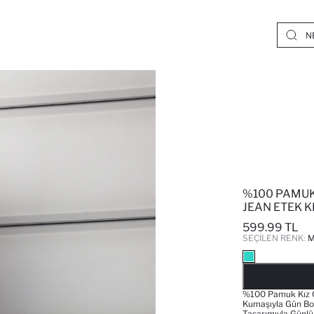
%100 PAMUK 
JEAN ETEK K
599.99 TL
SEÇILEN RENK:
M
%100 Pamuk Kız Ço
Kumaşıyla Gün Boy
Tasarımıyla Günlük