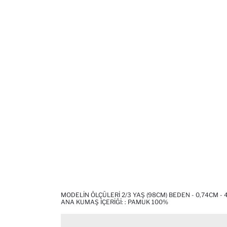
MODELIN ÖLÇÜLERI 2/3 YAŞ (98CM) BEDEN - 0,74CM - 
ANA KUMAŞ İÇERIĞI: : PAMUK 100%