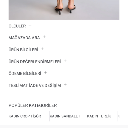
ÖLÇÜLER
MAĞAZADA ARA
ÜRÜN BILGILERI
ÜRÜN DEĞERLENDİRMELERİ
ÖDEME BİLGİLERİ
TESLIMAT İADE VE DEĞIŞIM
POPÜLER KATEGORILER
KADIN CROP TIŞÖRT
KADIN SANDALET
KADIN TERLIK
KADIN