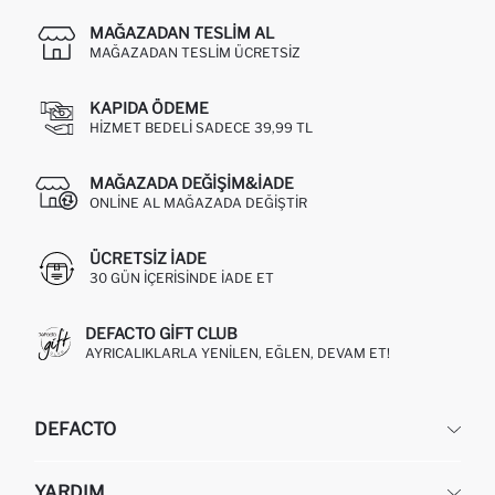
MAĞAZADAN TESLIM AL
MAĞAZADAN TESLIM ÜCRETSIZ
KAPIDA ÖDEME
HIZMET BEDELI SADECE 39,99 TL
MAĞAZADA DEĞIŞIM&İADE
ONLINE AL MAĞAZADA DEĞIŞTIR
ÜCRETSIZ IADE
30 GÜN IÇERISINDE IADE ET
DEFACTO GIFT CLUB
AYRICALIKLARLA YENILEN, EĞLEN, DEVAM ET!
DEFACTO
KURUMSAL
YARDIM