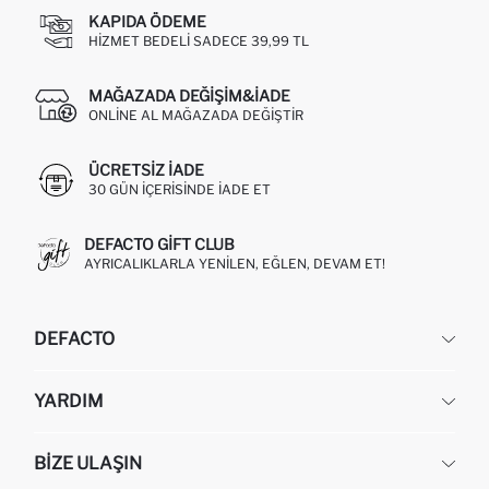
KAPIDA ÖDEME
HIZMET BEDELI SADECE 39,99 TL
MAĞAZADA DEĞIŞIM&İADE
ONLINE AL MAĞAZADA DEĞIŞTIR
ÜCRETSIZ IADE
30 GÜN IÇERISINDE IADE ET
DEFACTO GIFT CLUB
AYRICALIKLARLA YENILEN, EĞLEN, DEVAM ET!
DEFACTO
KURUMSAL
YARDIM
HAKKIMIZDA
İNSAN KAYNAKLARI
SIKÇA SORULAN SORULAR
BIZE ULAŞIN
KURUMSAL SATIŞ
SIPARIŞIMI NASIL TAKIP EDERIM?