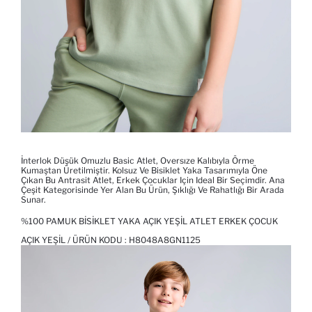
İnterlok Düşük Omuzlu Basic Atlet, Oversıze Kalıbıyla Örme
Kumaştan Üretilmiştir. Kolsuz Ve Bisiklet Yaka Tasarımıyla Öne
Çıkan Bu Antrasit Atlet, Erkek Çocuklar Için Ideal Bir Seçimdir. Ana
Çeşit Kategorisinde Yer Alan Bu Ürün, Şıklığı Ve Rahatlığı Bir Arada
Sunar.
%100 PAMUK BISIKLET YAKA AÇIK YEŞIL ATLET ERKEK ÇOCUK
AÇIK YEŞIL / ÜRÜN KODU :
H8048A8GN1125