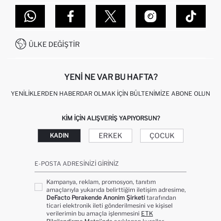
TOPTAN SATIŞ (WHOLESALE PARTNER)
NASIL İADE EDERIM?
MAĞAZALARIMIZ
DEFACTO TEKNOLOJI
GIFT CLUB SIKÇA SORULAN SORULAR
İLETIŞIM FORMU
SITEMAP
İŞLEM REHBERI
MÜŞTERI HIZMETLERI
0850 333 22 86
KAMPANYALAR
ÜLKE DEĞIŞTIR
KIŞISEL VERILERIN KORUNMASI VE GIZLILIK
YENI NE VAR BU HAFTA?
YENILIKLERDEN HABERDAR OLMAK İÇIN BÜLTENIMIZE ABONE OLUN
KIM IÇIN ALIŞVERIŞ YAPIYORSUN?
ERKEK
ÇOCUK
KADIN
E-POSTA ADRESINIZI GIRINIZ
Kampanya, reklam, promosyon, tanıtım
amaçlarıyla yukarıda belirttiğim iletişim adresime,
DeFacto Perakende Anonim Şirketi
tarafından
ticari elektronik ileti gönderilmesini ve kişisel
verilerimin bu amaçla işlenmesini
ETK