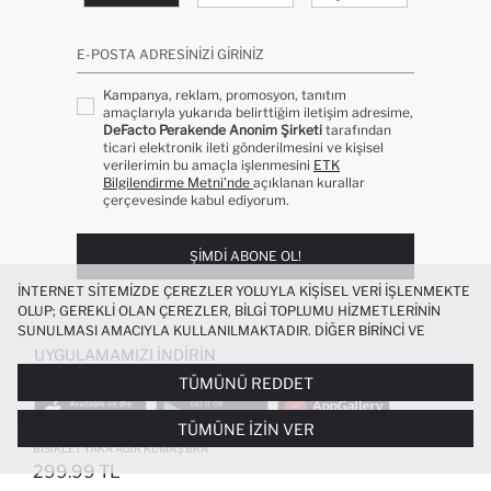
E-POSTA ADRESINIZI GIRINIZ
Kampanya, reklam, promosyon, tanıtım
amaçlarıyla yukarıda belirttiğim iletişim adresime,
DeFacto Perakende Anonim Şirketi
tarafından
ticari elektronik ileti gönderilmesini ve kişisel
verilerimin bu amaçla işlenmesini
ETK
Bilgilendirme Metni’nde
açıklanan kurallar
çerçevesinde kabul ediyorum.
ŞIMDI ABONE OL!
İNTERNET SITEMIZDE ÇEREZLER YOLUYLA KIŞISEL VERI IŞLENMEKTE
OLUP; GEREKLI OLAN ÇEREZLER, BILGI TOPLUMU HIZMETLERININ
SUNULMASI AMACIYLA KULLANILMAKTADIR. DIĞER BIRINCI VE
ÜÇÜNCÜ TARAF ÇEREZLER ISE SIZE DAHA IYI BIR ALIŞVERIŞ
UYGULAMAMIZI İNDIRIN
DENEYIMI SUNULABILMESI, SITEMIZIN DAHA IŞLEVSEL KILINMASI VE
TÜMÜNÜ REDDET
KIŞISELLEŞTIRMESI VE AÇIK RIZA VERMENIZ HALINDE, SIZLERE
YÖNELIK PAZARLAMA FAALIYETLERININ YAPILMASI AMAÇLARIYLA
TÜMÜNE İZIN VER
SINIRLI OLARAK KULLANILACAKTIR. ÇEREZLERE DAIR TERCIHLERINIZI
ÇEREZ TERCIHLERI
PANELI ARACILIĞIYLA HER ZAMAN YÖNETEBILIR,
BISIKLET YAKA AĞIR KUMAŞ BRA
ÇEREZLERLE ILGILI DAHA DETAYLI BILGIYE
ÇEREZ AYDINLATMA
299.99 TL
POPÜLER KATEGORILER
METNI
’NDEN ULAŞABILIRSINIZ.
FAVORILERE EKLENDI
GELINCE HABER VER
SEPETE EKLENIYOR
SEPETE EKLENDI