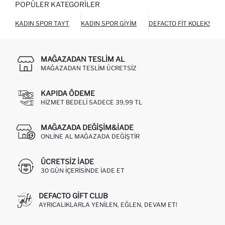
POPÜLER KATEGORILER
KADIN SPOR TAYT
KADIN SPOR GIYIM
DEFACTO FIT KOLEKSIYO
MAĞAZADAN TESLIM AL
MAĞAZADAN TESLIM ÜCRETSIZ
KAPIDA ÖDEME
HIZMET BEDELI SADECE 39,99 TL
MAĞAZADA DEĞIŞIM&İADE
ONLINE AL MAĞAZADA DEĞIŞTIR
ÜCRETSIZ IADE
30 GÜN IÇERISINDE IADE ET
DEFACTO GIFT CLUB
AYRICALIKLARLA YENILEN, EĞLEN, DEVAM ET!