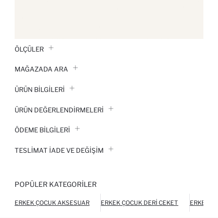
ÖLÇÜLER
MAĞAZADA ARA
ÜRÜN BILGILERI
ÜRÜN DEĞERLENDİRMELERİ
ÖDEME BİLGİLERİ
TESLIMAT İADE VE DEĞIŞIM
POPÜLER KATEGORILER
ERKEK ÇOCUK AKSESUAR
ERKEK ÇOCUK DERI CEKET
ERKEK Ç