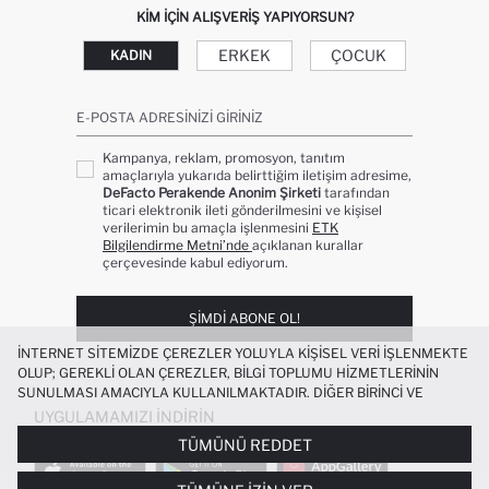
KIM IÇIN ALIŞVERIŞ YAPIYORSUN?
ERKEK
ÇOCUK
KADIN
E-POSTA ADRESINIZI GIRINIZ
Kampanya, reklam, promosyon, tanıtım
amaçlarıyla yukarıda belirttiğim iletişim adresime,
DeFacto Perakende Anonim Şirketi
tarafından
ticari elektronik ileti gönderilmesini ve kişisel
verilerimin bu amaçla işlenmesini
ETK
Bilgilendirme Metni’nde
açıklanan kurallar
çerçevesinde kabul ediyorum.
ŞIMDI ABONE OL!
İNTERNET SITEMIZDE ÇEREZLER YOLUYLA KIŞISEL VERI IŞLENMEKTE
OLUP; GEREKLI OLAN ÇEREZLER, BILGI TOPLUMU HIZMETLERININ
SUNULMASI AMACIYLA KULLANILMAKTADIR. DIĞER BIRINCI VE
ÜÇÜNCÜ TARAF ÇEREZLER ISE SIZE DAHA IYI BIR ALIŞVERIŞ
UYGULAMAMIZI İNDIRIN
DENEYIMI SUNULABILMESI, SITEMIZIN DAHA IŞLEVSEL KILINMASI VE
TÜMÜNÜ REDDET
KIŞISELLEŞTIRMESI VE AÇIK RIZA VERMENIZ HALINDE, SIZLERE
YÖNELIK PAZARLAMA FAALIYETLERININ YAPILMASI AMAÇLARIYLA