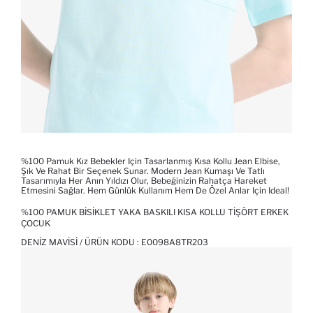
%100 Pamuk Kız Bebekler Için Tasarlanmış Kısa Kollu Jean Elbise,
Şık Ve Rahat Bir Seçenek Sunar. Modern Jean Kumaşı Ve Tatlı
Tasarımıyla Her Anın Yıldızı Olur, Bebeğinizin Rahatça Hareket
Etmesini Sağlar. Hem Günlük Kullanım Hem De Özel Anlar Için Ideal!
%100 PAMUK BISIKLET YAKA BASKILI KISA KOLLU TIŞÖRT ERKEK
ÇOCUK
DENIZ MAVISI / ÜRÜN KODU :
E0098A8TR203