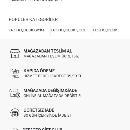
POPÜLER KATEGORILER
ERKEK ÇOCUK GIYIM
ERKEK ÇOCUK ŞORT
ERKEK ÇOCUK EŞOFM
MAĞAZADAN TESLIM AL
MAĞAZADAN TESLIM ÜCRETSIZ
KAPIDA ÖDEME
HIZMET BEDELI SADECE 39,99 TL
MAĞAZADA DEĞIŞIM&İADE
ONLINE AL MAĞAZADA DEĞIŞTIR
ÜCRETSIZ IADE
30 GÜN IÇERISINDE IADE ET
DEFACTO GIFT CLUB