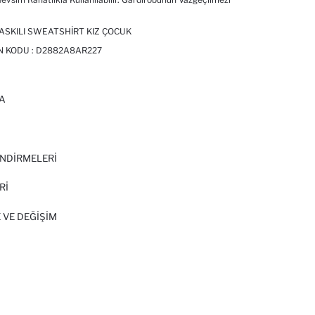
BASKILI SWEATSHIRT KIZ ÇOCUK
N KODU :
D2882A8AR227
A
I
NDİRMELERİ
Rİ
 VE DEĞIŞIM