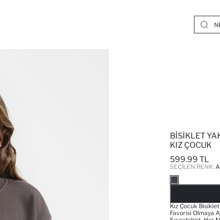
BISIKLET YA
KIZ ÇOCUK
599.99 TL
SEÇILEN RENK:
A
Kız Çocuk Bisiklet
Favorisi Olmaya A
Sweatshirt, Her M