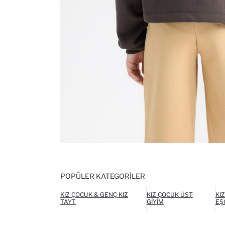
POPÜLER KATEGORILER
KIZ ÇOCUK & GENÇ KIZ
KIZ ÇOCUK ÜST
KI
TAYT
GIYIM
EŞ