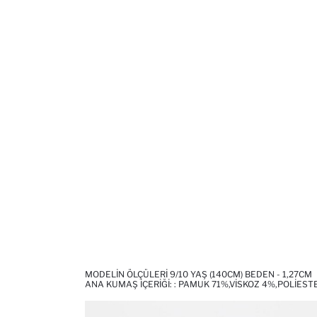
MODELIN ÖLÇÜLERI 9/10 YAŞ (140CM) BEDEN - 1,27CM
ANA KUMAŞ İÇERIĞI: : PAMUK 71%,VISKOZ 4%,POLIEST