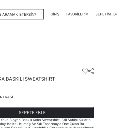
GIRIŞ
FAVORILERIM
SEPETIM
(0)
KA BASKILI SWEATSHIRT
NTRASIT
FAVORILERE EKLENDI
GELINCE HABER VER
SEPETE EKLENIYOR
SEPETE EKLENDI
SEPETE EKLE
 Yaka Slogan Baskılı Kalın Sweatshirt, Stil Sahibi Kızların
day. Kaliteli Kumaşı Ve Şık Tasarımıyla Öne Çıkan Bu
evsim Rahatlıkla Kullanılabilir. Gardırobunun Vazgeçilmezi