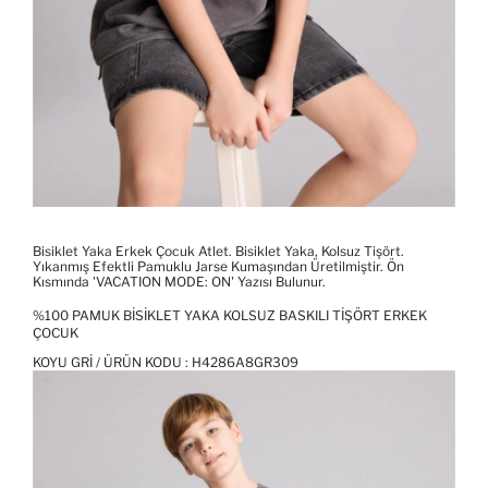
Bisiklet Yaka Erkek Çocuk Atlet. Bisiklet Yaka, Kolsuz Tişört.
Yıkanmış Efektli Pamuklu Jarse Kumaşından Üretilmiştir. Ön
Kısmında 'VACATION MODE: ON' Yazısı Bulunur.
%100 PAMUK BISIKLET YAKA KOLSUZ BASKILI TIŞÖRT ERKEK
ÇOCUK
KOYU GRI / ÜRÜN KODU :
H4286A8GR309