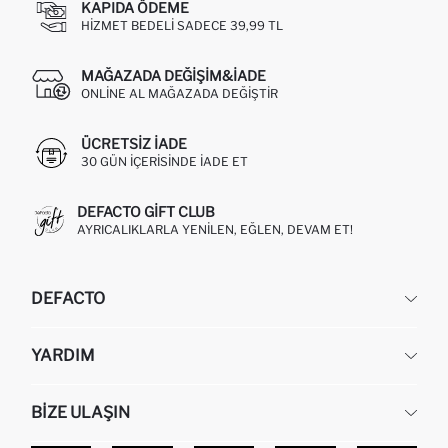
KAPIDA ÖDEME
HIZMET BEDELI SADECE 39,99 TL
MAĞAZADA DEĞIŞIM&İADE
ONLINE AL MAĞAZADA DEĞIŞTIR
ÜCRETSIZ IADE
30 GÜN IÇERISINDE IADE ET
DEFACTO GIFT CLUB
AYRICALIKLARLA YENILEN, EĞLEN, DEVAM ET!
DEFACTO
KURUMSAL
YARDIM
HAKKIMIZDA
İNSAN KAYNAKLARI
SIKÇA SORULAN SORULAR
BIZE ULAŞIN
KURUMSAL SATIŞ
SIPARIŞIMI NASIL TAKIP EDERIM?
TOPTAN SATIŞ (WHOLESALE PARTNER)
NASIL İADE EDERIM?