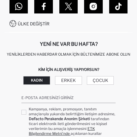
MAĞAZALARIMIZ
DEFACTO TEKNOLOJI
GIFT CLUB SIKÇA SORULAN SORULAR
İLETIŞIM FORMU
SITEMAP
İŞLEM REHBERI
MÜŞTERI HIZMETLERI
0850 333 22 86
KAMPANYALAR
ÜLKE DEĞIŞTIR
KIŞISEL VERILERIN KORUNMASI VE GIZLILIK
YENI NE VAR BU HAFTA?
YENILIKLERDEN HABERDAR OLMAK İÇIN BÜLTENIMIZE ABONE OLUN
KIM IÇIN ALIŞVERIŞ YAPIYORSUN?
ERKEK
ÇOCUK
KADIN
E-POSTA ADRESINIZI GIRINIZ
Kampanya, reklam, promosyon, tanıtım
amaçlarıyla yukarıda belirttiğim iletişim adresime,
DeFacto Perakende Anonim Şirketi
tarafından
ticari elektronik ileti gönderilmesini ve kişisel
verilerimin bu amaçla işlenmesini
ETK
Bilgilendirme Metni’nde
açıklanan kurallar