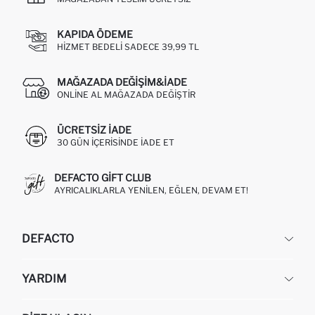
KAPIDA ÖDEME
HIZMET BEDELI SADECE 39,99 TL
MAĞAZADA DEĞIŞIM&İADE
ONLINE AL MAĞAZADA DEĞIŞTIR
ÜCRETSIZ IADE
30 GÜN IÇERISINDE IADE ET
DEFACTO GIFT CLUB
AYRICALIKLARLA YENILEN, EĞLEN, DEVAM ET!
DEFACTO
KURUMSAL
YARDIM
HAKKIMIZDA
İNSAN KAYNAKLARI
SIKÇA SORULAN SORULAR