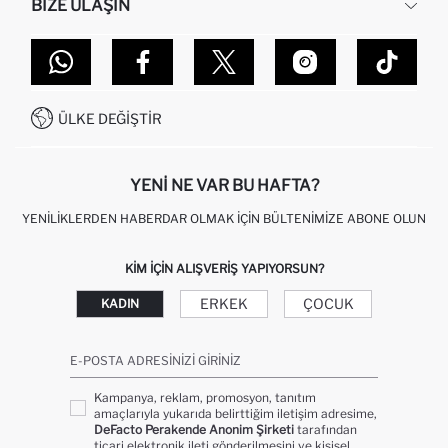
BIZE ULAŞIN
KURUMSAL SATIŞ
SIPARIŞIMI NASIL TAKIP EDERIM?
TOPTAN SATIŞ (WHOLESALE PARTNER)
NASIL İADE EDERIM?
MAĞAZALARIMIZ
DEFACTO TEKNOLOJI
GIFT CLUB SIKÇA SORULAN SORULAR
İLETIŞIM FORMU
SITEMAP
İŞLEM REHBERI
MÜŞTERI HIZMETLERI
0850 333 22 86
KAMPANYALAR
ÜLKE DEĞIŞTIR
KIŞISEL VERILERIN KORUNMASI VE GIZLILIK
YENI NE VAR BU HAFTA?
YENILIKLERDEN HABERDAR OLMAK İÇIN BÜLTENIMIZE ABONE OLUN
KIM IÇIN ALIŞVERIŞ YAPIYORSUN?
ERKEK
ÇOCUK
KADIN
E-POSTA ADRESINIZI GIRINIZ
Kampanya, reklam, promosyon, tanıtım
amaçlarıyla yukarıda belirttiğim iletişim adresime,
DeFacto Perakende Anonim Şirketi
tarafından
ticari elektronik ileti gönderilmesini ve kişisel