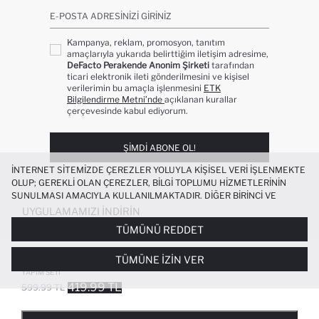
E-POSTA ADRESINIZI GIRINIZ
Kampanya, reklam, promosyon, tanıtım
amaçlarıyla yukarıda belirttiğim iletişim adresime,
DeFacto Perakende Anonim Şirketi
tarafından
ticari elektronik ileti gönderilmesini ve kişisel
verilerimin bu amaçla işlenmesini
ETK
Bilgilendirme Metni’nde
açıklanan kurallar
çerçevesinde kabul ediyorum.
ŞIMDI ABONE OL!
İNTERNET SITEMIZDE ÇEREZLER YOLUYLA KIŞISEL VERI IŞLENMEKTE
OLUP; GEREKLI OLAN ÇEREZLER, BILGI TOPLUMU HIZMETLERININ
SUNULMASI AMACIYLA KULLANILMAKTADIR. DIĞER BIRINCI VE
ÜÇÜNCÜ TARAF ÇEREZLER ISE SIZE DAHA IYI BIR ALIŞVERIŞ
UYGULAMAMIZI İNDIRIN
DENEYIMI SUNULABILMESI, SITEMIZIN DAHA IŞLEVSEL KILINMASI VE
TÜMÜNÜ REDDET
KIŞISELLEŞTIRMESI VE AÇIK RIZA VERMENIZ HALINDE, SIZLERE
YÖNELIK PAZARLAMA FAALIYETLERININ YAPILMASI AMAÇLARIYLA
VAGONLIFE LOZ MICRO BLOCK SERISI
TÜMÜNE İZIN VER
SINIRLI OLARAK KULLANILACAKTIR. ÇEREZLERE DAIR TERCIHLERINIZI
SEVIMLI MUZ 310 PARÇA OYUNCAK
ÇEREZ TERCIHLERI
PANELI ARACILIĞIYLA HER ZAMAN YÖNETEBILIR,
YAPIM SETI
ÇEREZLERLE ILGILI DAHA DETAYLI BILGIYE
ÇEREZ AYDINLATMA
419.99 TL
599.99 TL
POPÜLER KATEGORILER
METNI
’NDEN ULAŞABILIRSINIZ.
FAVORILERE EKLENDI
GELINCE HABER VER
SEPETE EKLENIYOR
SEPETE EKLENDI