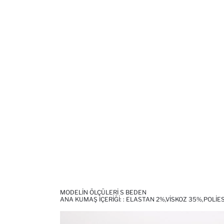
MODELIN ÖLÇÜLERI S BEDEN
ANA KUMAŞ İÇERIĞI: : ELASTAN 2%,VISKOZ 35%,POLI