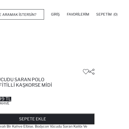
GIRIŞ
FAVORILERIM
SEPETIM
(0)
ÜCUDU SARAN POLO
FITILLI KAŞKORSE MIDI
99 TL
AHVE
FAVORILERE EKLENDI
GELINCE HABER VER
SEPETE EKLENIYOR
SEPETE EKLENDI
SEPETE EKLE
avalı Bir Kahve Elbise. Bodycon Vücudu Saran Kalıbı Ve