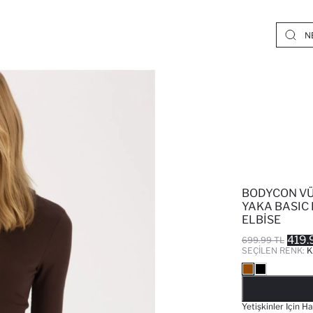
BODYCON V
YAKA BASIC 
ELBISE
419.
699.99 TL
SEÇILEN RENK:
K
Yetişkinler Için H