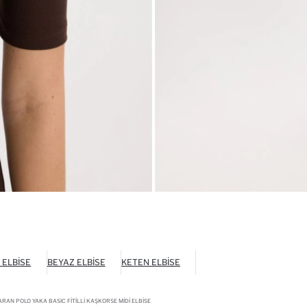
 ELBISE
BEYAZ ELBISE
KETEN ELBISE
AN POLO YAKA BASIC FITILLI KAŞKORSE MIDI ELBISE