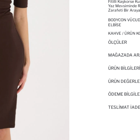
Fitilli Kaşkorse K
Yaz Mevsiminde Rah
Zarafeti Bir Araya
BODYCON VÜCUDU
ELBISE
KAHVE / ÜRÜN K
ÖLÇÜLER
MAĞAZADA AR
ÜRÜN BILGILER
ÜRÜN DEĞERLE
ÖDEME BİLGİLE
TESLIMAT İADE