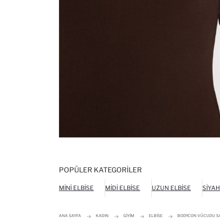
POPÜLER KATEGORILER
MINI ELBISE
MIDI ELBISE
UZUN ELBISE
SIYAH
ANA SAYFA
KADIN
GIYIM
ELBISE
BODYCON VÜCUDU SAR