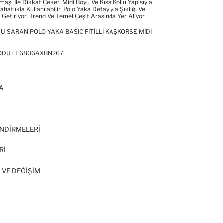
umaşı Ile Dikkat Çeker. Midi Boyu Ve Kısa Kollu Yapısıyla
atlıkla Kullanılabilir. Polo Yaka Detayıyla Şıklığı Ve
 Getiriyor. Trend Ve Temel Çeşit Arasında Yer Alıyor.
 SARAN POLO YAKA BASIC FITILLI KAŞKORSE MIDI
ODU :
E6806AXBN267
A
I
NDİRMELERİ
Rİ
 VE DEĞIŞIM