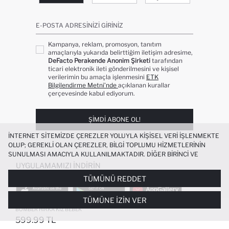
E-POSTA ADRESINIZI GIRINIZ
Kampanya, reklam, promosyon, tanıtım
amaçlarıyla yukarıda belirttiğim iletişim adresime,
DeFacto Perakende Anonim Şirketi
tarafından
ticari elektronik ileti gönderilmesini ve kişisel
verilerimin bu amaçla işlenmesini
ETK
Bilgilendirme Metni’nde
açıklanan kurallar
çerçevesinde kabul ediyorum.
ŞIMDI ABONE OL!
İNTERNET SITEMIZDE ÇEREZLER YOLUYLA KIŞISEL VERI IŞLENMEKTE
OLUP; GEREKLI OLAN ÇEREZLER, BILGI TOPLUMU HIZMETLERININ
SUNULMASI AMACIYLA KULLANILMAKTADIR. DIĞER BIRINCI VE
ÜÇÜNCÜ TARAF ÇEREZLER ISE SIZE DAHA IYI BIR ALIŞVERIŞ
UYGULAMAMIZI İNDIRIN
DENEYIMI SUNULABILMESI, SITEMIZIN DAHA IŞLEVSEL KILINMASI VE
TÜMÜNÜ REDDET
KIŞISELLEŞTIRMESI VE AÇIK RIZA VERMENIZ HALINDE, SIZLERE
YÖNELIK PAZARLAMA FAALIYETLERININ YAPILMASI AMAÇLARIYLA
TÜMÜNE İZIN VER
SINIRLI OLARAK KULLANILACAKTIR. ÇEREZLERE DAIR TERCIHLERINIZI
ÇEREZ TERCIHLERI
PANELI ARACILIĞIYLA HER ZAMAN YÖNETEBILIR,
BOMBER HIRKA KIZ BEBEK
ÇEREZLERLE ILGILI DAHA DETAYLI BILGIYE
ÇEREZ AYDINLATMA
599.99 TL
POPÜLER KATEGORILER
METNI
’NDEN ULAŞABILIRSINIZ.
FAVORILERE EKLENDI
GELINCE HABER VER
SEPETE EKLENIYOR
SEPETE EKLENDI