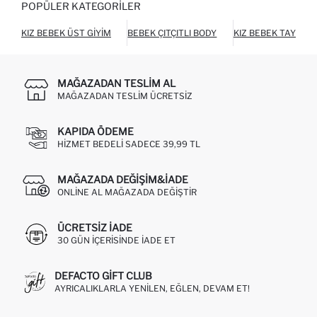
POPÜLER KATEGORILER
KIZ BEBEK ÜST GIYIM
BEBEK ÇITÇITLI BODY
KIZ BEBEK TAYT
MAĞAZADAN TESLIM AL
MAĞAZADAN TESLIM ÜCRETSIZ
KAPIDA ÖDEME
HIZMET BEDELI SADECE 39,99 TL
MAĞAZADA DEĞIŞIM&İADE
ONLINE AL MAĞAZADA DEĞIŞTIR
ÜCRETSIZ IADE
30 GÜN IÇERISINDE IADE ET
DEFACTO GIFT CLUB
AYRICALIKLARLA YENILEN, EĞLEN, DEVAM ET!