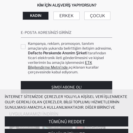
KIM IÇIN ALIŞVERIŞ YAPIYORSUN?
ERKEK
ÇOCUK
KADIN
E-POSTA ADRESINIZI GIRINIZ
Kampanya, reklam, promosyon, tanıtım
amaçlarıyla yukarıda belirttiğim iletişim adresime,
DeFacto Perakende Anonim Şirketi
tarafından
ticari elektronik ileti gönderilmesini ve kişisel
verilerimin bu amaçla işlenmesini
ETK
Bilgilendirme Metni’nde
açıklanan kurallar
çerçevesinde kabul ediyorum.
ŞIMDI ABONE OL!
İNTERNET SITEMIZDE ÇEREZLER YOLUYLA KIŞISEL VERI IŞLENMEKTE
OLUP; GEREKLI OLAN ÇEREZLER, BILGI TOPLUMU HIZMETLERININ
SUNULMASI AMACIYLA KULLANILMAKTADIR. DIĞER BIRINCI VE
ÜÇÜNCÜ TARAF ÇEREZLER ISE SIZE DAHA IYI BIR ALIŞVERIŞ
UYGULAMAMIZI İNDIRIN
DENEYIMI SUNULABILMESI, SITEMIZIN DAHA IŞLEVSEL KILINMASI VE
TÜMÜNÜ REDDET
KIŞISELLEŞTIRMESI VE AÇIK RIZA VERMENIZ HALINDE, SIZLERE
YÖNELIK PAZARLAMA FAALIYETLERININ YAPILMASI AMAÇLARIYLA