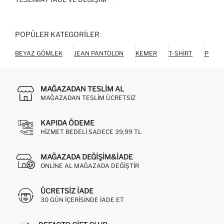
POPÜLER KATEGORILER
BEYAZ GÖMLEK
JEAN PANTOLON
KEMER
T-SHIRT
POLO 
MAĞAZADAN TESLIM AL
MAĞAZADAN TESLIM ÜCRETSIZ
KAPIDA ÖDEME
HIZMET BEDELI SADECE 39,99 TL
MAĞAZADA DEĞIŞIM&İADE
ONLINE AL MAĞAZADA DEĞIŞTIR
ÜCRETSIZ IADE
30 GÜN IÇERISINDE IADE ET