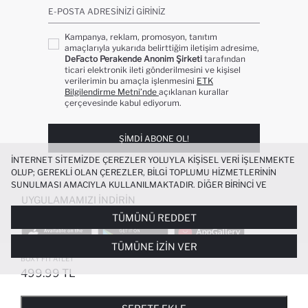
E-POSTA ADRESINIZI GIRINIZ
Kampanya, reklam, promosyon, tanıtım
amaçlarıyla yukarıda belirttiğim iletişim adresime,
DeFacto Perakende Anonim Şirketi
tarafından
ticari elektronik ileti gönderilmesini ve kişisel
verilerimin bu amaçla işlenmesini
ETK
Bilgilendirme Metni’nde
açıklanan kurallar
çerçevesinde kabul ediyorum.
ŞIMDI ABONE OL!
İNTERNET SITEMIZDE ÇEREZLER YOLUYLA KIŞISEL VERI IŞLENMEKTE
OLUP; GEREKLI OLAN ÇEREZLER, BILGI TOPLUMU HIZMETLERININ
SUNULMASI AMACIYLA KULLANILMAKTADIR. DIĞER BIRINCI VE
ÜÇÜNCÜ TARAF ÇEREZLER ISE SIZE DAHA IYI BIR ALIŞVERIŞ
UYGULAMAMIZI İNDIRIN
DENEYIMI SUNULABILMESI, SITEMIZIN DAHA IŞLEVSEL KILINMASI VE
TÜMÜNÜ REDDET
KIŞISELLEŞTIRMESI VE AÇIK RIZA VERMENIZ HALINDE, SIZLERE
YÖNELIK PAZARLAMA FAALIYETLERININ YAPILMASI AMAÇLARIYLA
TÜMÜNE İZIN VER
SINIRLI OLARAK KULLANILACAKTIR. ÇEREZLERE DAIR TERCIHLERINIZI
ÇEREZ TERCIHLERI
PANELI ARACILIĞIYLA HER ZAMAN YÖNETEBILIR,
BOXY FIT ATLET
ÇEREZLERLE ILGILI DAHA DETAYLI BILGIYE
ÇEREZ AYDINLATMA
499.99 TL
POPÜLER KATEGORILER
METNI
’NDEN ULAŞABILIRSINIZ.
FAVORILERE EKLENDI
GELINCE HABER VER
SEPETE EKLENIYOR
SEPETE EKLENDI
KADIN MAYO
KADIN BEYAZ TIŞÖRT