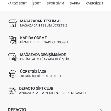
KARGO ŞORT
ŞORT
SPOR GIYIM
ŞAPKA
OVERSIZE TIŞÖR
MAĞAZADAN TESLIM AL
MAĞAZADAN TESLIM ÜCRETSIZ
KAPIDA ÖDEME
HIZMET BEDELI SADECE 39,99 TL
MAĞAZADA DEĞIŞIM&İADE
ONLINE AL MAĞAZADA DEĞIŞTIR
ÜCRETSIZ IADE
30 GÜN IÇERISINDE IADE ET
DEFACTO GIFT CLUB
AYRICALIKLARLA YENILEN, EĞLEN, DEVAM ET!
DEFACTO