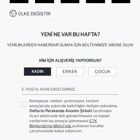
SITEMAP
İŞLEM REHBERI
MÜŞTERI HIZMETLERI
0850 333 22 86
KAMPANYALAR
ÜLKE DEĞIŞTIR
KIŞISEL VERILERIN KORUNMASI VE GIZLILIK
YENI NE VAR BU HAFTA?
YENILIKLERDEN HABERDAR OLMAK İÇIN BÜLTENIMIZE ABONE OLUN
KIM IÇIN ALIŞVERIŞ YAPIYORSUN?
ERKEK
ÇOCUK
KADIN
E-POSTA ADRESINIZI GIRINIZ
Kampanya, reklam, promosyon, tanıtım
amaçlarıyla yukarıda belirttiğim iletişim adresime,
DeFacto Perakende Anonim Şirketi
tarafından
ticari elektronik ileti gönderilmesini ve kişisel
verilerimin bu amaçla işlenmesini
ETK
Bilgilendirme Metni’nde
açıklanan kurallar
çerçevesinde kabul ediyorum.