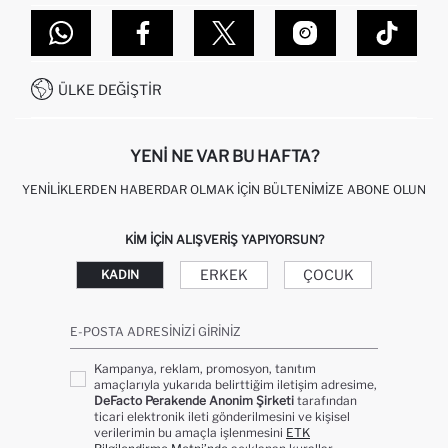
TOPTAN SATIŞ (WHOLESALE PARTNER)
NASIL İADE EDERIM?
MAĞAZALARIMIZ
DEFACTO TEKNOLOJI
GIFT CLUB SIKÇA SORULAN SORULAR
İLETIŞIM FORMU
SITEMAP
İŞLEM REHBERI
MÜŞTERI HIZMETLERI
0850 333 22 86
KAMPANYALAR
ÜLKE DEĞIŞTIR
KIŞISEL VERILERIN KORUNMASI VE GIZLILIK
YENI NE VAR BU HAFTA?
YENILIKLERDEN HABERDAR OLMAK İÇIN BÜLTENIMIZE ABONE OLUN
KIM IÇIN ALIŞVERIŞ YAPIYORSUN?
ERKEK
ÇOCUK
KADIN
E-POSTA ADRESINIZI GIRINIZ
Kampanya, reklam, promosyon, tanıtım
amaçlarıyla yukarıda belirttiğim iletişim adresime,
DeFacto Perakende Anonim Şirketi
tarafından
ticari elektronik ileti gönderilmesini ve kişisel
verilerimin bu amaçla işlenmesini
ETK