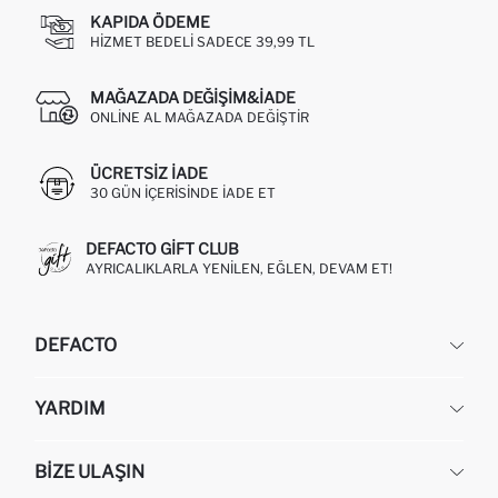
KAPIDA ÖDEME
HIZMET BEDELI SADECE 39,99 TL
MAĞAZADA DEĞIŞIM&İADE
ONLINE AL MAĞAZADA DEĞIŞTIR
ÜCRETSIZ IADE
30 GÜN IÇERISINDE IADE ET
DEFACTO GIFT CLUB
AYRICALIKLARLA YENILEN, EĞLEN, DEVAM ET!
DEFACTO
KURUMSAL
YARDIM
HAKKIMIZDA
İNSAN KAYNAKLARI
SIKÇA SORULAN SORULAR
BIZE ULAŞIN
KURUMSAL SATIŞ
SIPARIŞIMI NASIL TAKIP EDERIM?