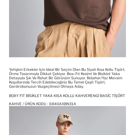
Yetişkin Erkekler Için Ideal Bir Seçim Olan Bu Siyah Kısa Kollu Tişört,
Örme Tasarımıyla Dikkat Çekiyor. Boxı Fıt Kesimi Ve Bisiklet Yaka
Detayıyla Şık Ve Rahat Bir Görünüm Sunuyor. İlkbahar/yaz Mevsim
Koşullarında Tercih Edebileceğiniz Bu Temel Çeşit Tişört,
Gardırobunuzun Vazgeçilmezi Olmaya Aday.
BOXY FIT BISIKLET YAKA KISA KOLLU KAHVERENGI BASIC TIŞÖRT
KAHVE / ÜRÜN KODU :
I1840AXBN314