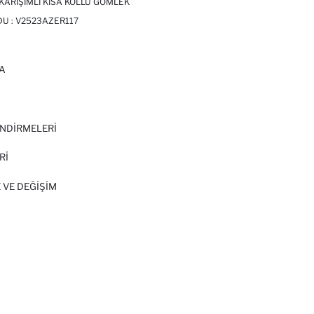
 KARIŞIMLI KISA KOLLU GÖMLEK
DU :
V2523AZER117
A
I
NDİRMELERİ
Rİ
 VE DEĞIŞIM