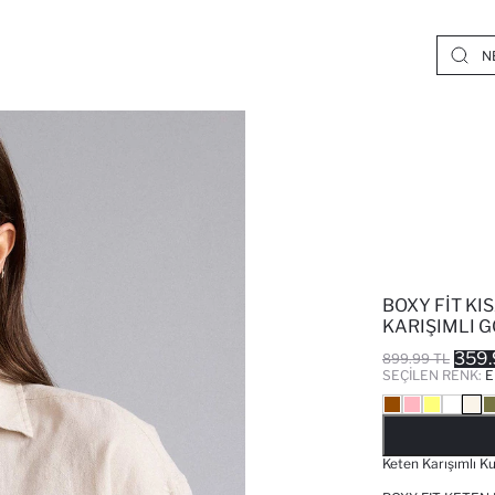
BOXY FIT KI
KARIŞIMLI 
359.
899.99 TL
SEÇILEN RENK:
E
Keten Karışımlı K