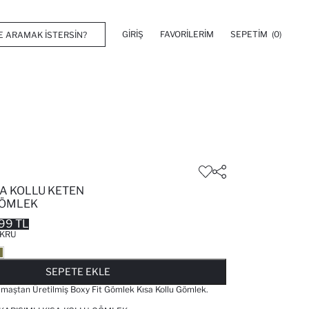
GIRIŞ
FAVORILERIM
SEPETIM
(0)
SA KOLLU KETEN
GÖMLEK
99 TL
KRU
FAVORILERE EKLENDI
GELINCE HABER VER
SEPETE EKLENIYOR
SEPETE EKLENDI
SEPETE EKLE
umaştan Üretilmiş Boxy Fit Gömlek Kısa Kollu Gömlek.