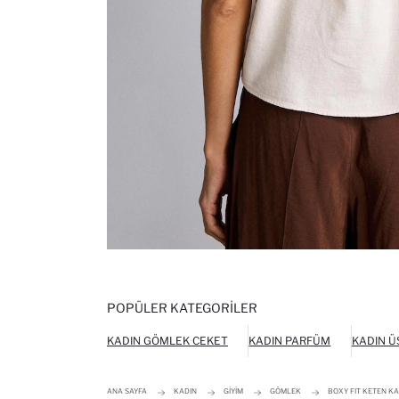
POPÜLER KATEGORILER
KADIN GÖMLEK CEKET
KADIN PARFÜM
KADIN Ü
ANA SAYFA
KADIN
GIYIM
GÖMLEK
BOXY FIT KETEN KA