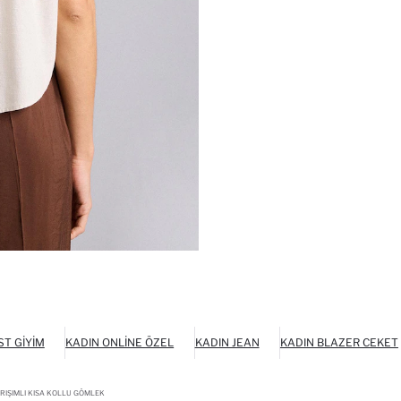
ST GIYIM
KADIN ONLINE ÖZEL
KADIN JEAN
KADIN BLAZER CEKET
RIŞIMLI KISA KOLLU GÖMLEK