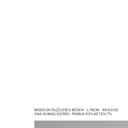
MODELIN ÖLÇÜLERI S BEDEN - 1,78CM - 89/63/92
ANA KUMAŞ İÇERIĞI: : PAMUK 93%,KETEN 7%