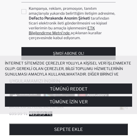
Kampanya, reklam, promosyon, tanıtım
amaçlarıyla yukarıda belirttiğim iletişim adresime,
DeFacto Perakende Anonim Şirketi
tarafından
ticari elektronik ileti gönderilmesini ve kişisel
verilerimin bu amaçla işlenmesini
ETK
Bilgilendirme Metni’nde
açıklanan kurallar
çerçevesinde kabul ediyorum.
ŞIMDI ABONE OL!
İNTERNET SITEMIZDE ÇEREZLER YOLUYLA KIŞISEL VERI IŞLENMEKTE
OLUP; GEREKLI OLAN ÇEREZLER, BILGI TOPLUMU HIZMETLERININ
SUNULMASI AMACIYLA KULLANILMAKTADIR. DIĞER BIRINCI VE
ÜÇÜNCÜ TARAF ÇEREZLER ISE SIZE DAHA IYI BIR ALIŞVERIŞ
UYGULAMAMIZI İNDIRIN
DENEYIMI SUNULABILMESI, SITEMIZIN DAHA IŞLEVSEL KILINMASI VE
TÜMÜNÜ REDDET
KIŞISELLEŞTIRMESI VE AÇIK RIZA VERMENIZ HALINDE, SIZLERE
YÖNELIK PAZARLAMA FAALIYETLERININ YAPILMASI AMAÇLARIYLA
TÜMÜNE İZIN VER
SINIRLI OLARAK KULLANILACAKTIR. ÇEREZLERE DAIR TERCIHLERINIZI
ÇEREZ TERCIHLERI
PANELI ARACILIĞIYLA HER ZAMAN YÖNETEBILIR,
BRODE KAPSIZ PEDSIZ BALENLI BRA
+1
ÇEREZLERLE ILGILI DAHA DETAYLI BILGIYE
ÇEREZ AYDINLATMA
419.99 TL
699.99 TL
POPÜLER KATEGORILER
METNI
’NDEN ULAŞABILIRSINIZ.
FAVORILERE EKLENDI
GELINCE HABER VER
SEPETE EKLENIYOR
SEPETE EKLENDI
KADIN MAYO
KADIN BEYAZ TIŞÖRT
SEPETE EKLE
BIKINI
ERKEK BEYAZ TIŞÖRT