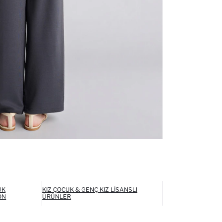
UK
KIZ ÇOCUK & GENÇ KIZ LISANSLI
ON
ÜRÜNLER