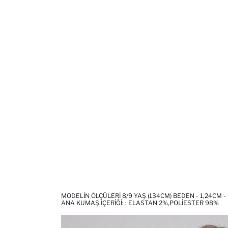
MODELIN ÖLÇÜLERI 8/9 YAŞ (134CM) BEDEN - 1,24CM -
ANA KUMAŞ İÇERIĞI: : ELASTAN 2%,POLIESTER 98%