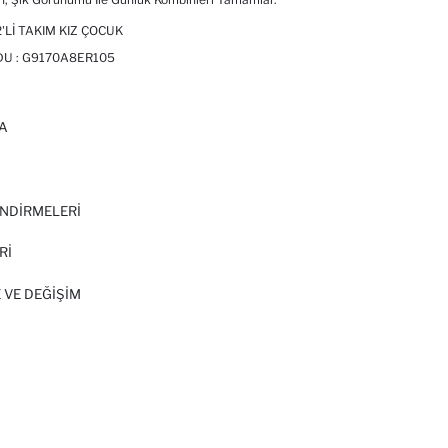
2'LI TAKIM KIZ ÇOCUK
DU :
G9170A8ER105
A
I
NDİRMELERİ
Rİ
 VE DEĞIŞIM