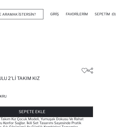
GIRIŞ
FAVORILERIM
SEPETIM
(0)
LU 2'LI TAKIM KIZ
KRU
FAVORILERE EKLENDI
GELINCE HABER VER
SEPETE EKLENIYOR
SEPETE EKLENDI
SEPETE EKLE
li Takım Kız Çocuk Modeli, Yumuşak Dokusu Ve Rahat
 Konfor Sağlar. İkili Set Tasarımı Sayesinde Pratik
n, Şık Görünümü Ile Günlük Kombinleri Tamamlar.