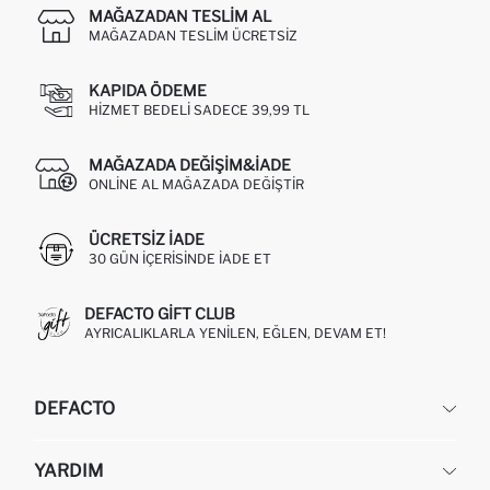
MAĞAZADAN TESLIM AL
MAĞAZADAN TESLIM ÜCRETSIZ
KAPIDA ÖDEME
HIZMET BEDELI SADECE 39,99 TL
MAĞAZADA DEĞIŞIM&İADE
ONLINE AL MAĞAZADA DEĞIŞTIR
ÜCRETSIZ IADE
30 GÜN IÇERISINDE IADE ET
DEFACTO GIFT CLUB
AYRICALIKLARLA YENILEN, EĞLEN, DEVAM ET!
DEFACTO
KURUMSAL
YARDIM
HAKKIMIZDA