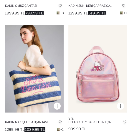
KADIN OMUZ ÇANTASI
KADIN SUNI DERI ÇAPRAZ ÇANTA
1999.99 TL
799.99 TL
1299.99 TL
519.99 TL
+3
+1
YENI
KADIN NAKIŞLI PLAJ ÇANTASI
HELLO KITTY BASKILI SIRT ÇANTASI KIZ ÇOCUK
999.99 TL
1299.99 TL
1039.99 TL
+1