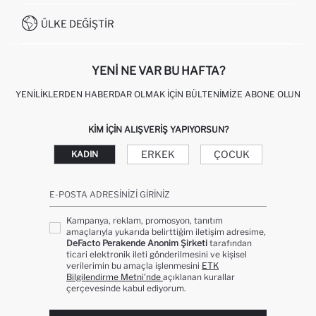
İŞLEM REHBERI
MÜŞTERI HIZMETLERI
0850 333 22 86
KAMPANYALAR
ÜLKE DEĞIŞTIR
KIŞISEL VERILERIN KORUNMASI VE GIZLILIK
YENI NE VAR BU HAFTA?
YENILIKLERDEN HABERDAR OLMAK İÇIN BÜLTENIMIZE ABONE OLUN
KIM IÇIN ALIŞVERIŞ YAPIYORSUN?
ERKEK
ÇOCUK
KADIN
E-POSTA ADRESINIZI GIRINIZ
Kampanya, reklam, promosyon, tanıtım
amaçlarıyla yukarıda belirttiğim iletişim adresime,
DeFacto Perakende Anonim Şirketi
tarafından
ticari elektronik ileti gönderilmesini ve kişisel
verilerimin bu amaçla işlenmesini
ETK
Bilgilendirme Metni’nde
açıklanan kurallar
çerçevesinde kabul ediyorum.