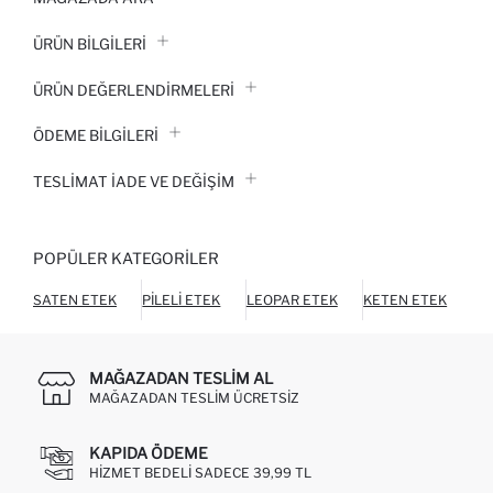
ÜRÜN BILGILERI
ÜRÜN DEĞERLENDİRMELERİ
ÖDEME BİLGİLERİ
TESLIMAT İADE VE DEĞIŞIM
POPÜLER KATEGORILER
SATEN ETEK
PILELI ETEK
LEOPAR ETEK
KETEN ETEK
MI
MAĞAZADAN TESLIM AL
MAĞAZADAN TESLIM ÜCRETSIZ
KAPIDA ÖDEME
HIZMET BEDELI SADECE 39,99 TL