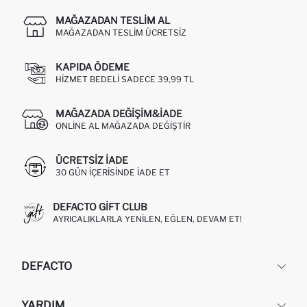
MAĞAZADAN TESLIM AL
MAĞAZADAN TESLIM ÜCRETSIZ
KAPIDA ÖDEME
HIZMET BEDELI SADECE 39,99 TL
MAĞAZADA DEĞIŞIM&İADE
ONLINE AL MAĞAZADA DEĞIŞTIR
ÜCRETSIZ IADE
30 GÜN IÇERISINDE IADE ET
DEFACTO GIFT CLUB
AYRICALIKLARLA YENILEN, EĞLEN, DEVAM ET!
DEFACTO
KURUMSAL
YARDIM