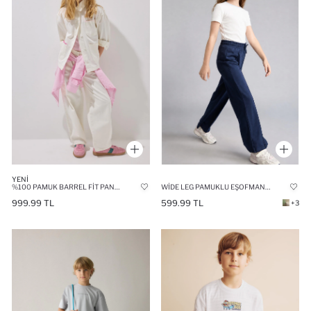
YENI
%100 PAMUK BARREL FIT PANTOLON KIZ ÇOCUK
WIDE LEG PAMUKLU EŞOFMAN ALTI KIZ ÇOCUK
999.99 TL
599.99 TL
+3