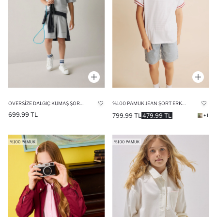
OVERSIZE DALGIÇ KUMAŞ ŞORT ERKEK ÇOCUK
%100 PAMUK JEAN ŞORT ERKEK ÇOCUK
699.99 TL
799.99 TL
479.99 TL
+1