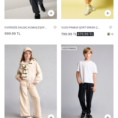
OVERSIZE DALGIÇ KUMAŞ EŞOFMAN ALTI ERKEK ÇOCUK
%100 PAMUK ŞORT ERKEK ÇOCUK
999.99 TL
799.99 TL
479.99 TL
+1