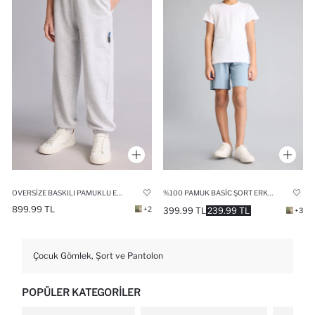
OVERSIZE BASKILI PAMUKLU EŞOFMAN ALTI ERKEK ÇOCUK
%100 PAMUK BASIC ŞORT ERKEK ÇOCUK
899.99 TL
+2
399.99 TL
239.99 TL
+3
Çocuk Gömlek, Şort ve Pantolon
POPÜLER KATEGORILER