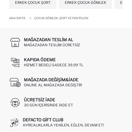
ERKEK ÇOCUK ŞORT
ERKEK ÇOCUK GÖMLEK
ERKEK
ANA SAYFA
ÇOCUK GÖMLEK, ŞORT VE PANTOLON
MAĞAZADAN TESLIM AL
MAĞAZADAN TESLIM ÜCRETSIZ
KAPIDA ÖDEME
HIZMET BEDELI SADECE 39,99 TL
MAĞAZADA DEĞIŞIM&İADE
ONLINE AL MAĞAZADA DEĞIŞTIR
ÜCRETSIZ IADE
30 GÜN IÇERISINDE IADE ET
DEFACTO GIFT CLUB
AYRICALIKLARLA YENILEN, EĞLEN, DEVAM ET!