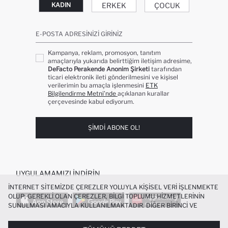
ERKEK
ÇOCUK
KADIN
E-POSTA ADRESINIZI GIRINIZ
Kampanya, reklam, promosyon, tanıtım
amaçlarıyla yukarıda belirttiğim iletişim adresime,
DeFacto Perakende Anonim Şirketi
tarafından
ticari elektronik ileti gönderilmesini ve kişisel
verilerimin bu amaçla işlenmesini
ETK
Bilgilendirme Metni’nde
açıklanan kurallar
çerçevesinde kabul ediyorum.
ŞIMDI ABONE OL!
UYGULAMAMIZI İNDIRIN
İNTERNET SITEMIZDE ÇEREZLER YOLUYLA KIŞISEL VERI IŞLENMEKTE
OLUP; GEREKLI OLAN ÇEREZLER, BILGI TOPLUMU HIZMETLERININ
SUNULMASI AMACIYLA KULLANILMAKTADIR. DIĞER BIRINCI VE
ÜÇÜNCÜ TARAF ÇEREZLER ISE SIZE DAHA IYI BIR ALIŞVERIŞ
DENEYIMI SUNULABILMESI, SITEMIZIN DAHA IŞLEVSEL KILINMASI VE