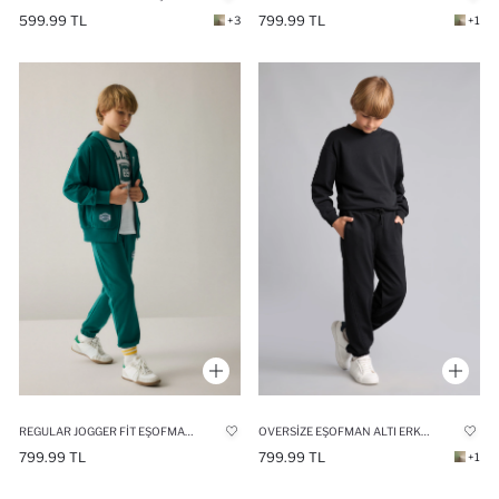
599.99 TL
799.99 TL
+3
+1
REGULAR JOGGER FIT EŞOFMAN ALTI ERKEK ÇOCUK
OVERSIZE EŞOFMAN ALTI ERKEK ÇOCUK
799.99 TL
799.99 TL
+1