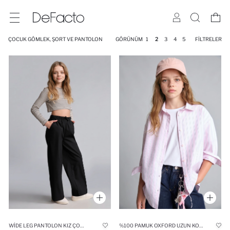
ÇOCUK GÖMLEK, ŞORT VE PANTOLON
GÖRÜNÜM
1
2
3
4
5
FILTRELER
WIDE LEG PANTOLON KIZ ÇOCUK
%100 PAMUK OXFORD UZUN KOLLU ÇIZGILI 2'LI TIŞÖRT GÖMLEK TAKIM KIZ ÇOCUK