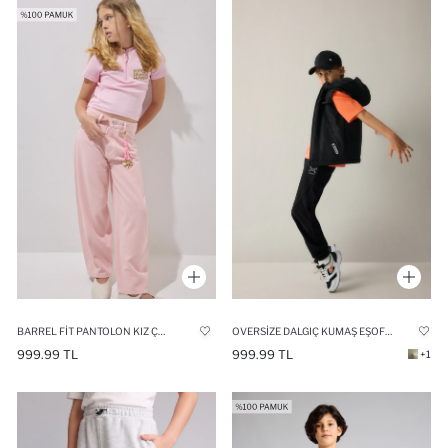
BARREL FIT PANTOLON KIZ ÇOCUK
OVERSIZE DALGIÇ KUMAŞ EŞOFMAN ALTI ERKEK ÇOCUK
999.99 TL
999.99 TL
+1