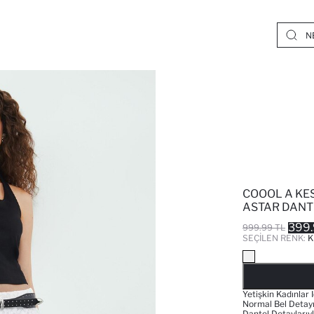
COOOL A KE
ASTAR DANT
399.
999.99 TL
SEÇILEN RENK:
K
Yetişkin Kadınlar 
Normal Bel Detayı 
Dantel Detaylarıy