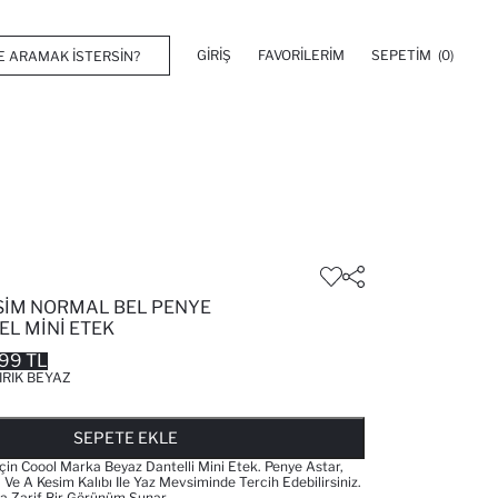
GIRIŞ
FAVORILERIM
SEPETIM
(0)
SIM NORMAL BEL PENYE
EL MINI ETEK
99 TL
IRIK BEYAZ
FAVORILERE EKLENDI
GELINCE HABER VER
SEPETE EKLENIYOR
SEPETE EKLENDI
SEPETE EKLE
Için Coool Marka Beyaz Dantelli Mini Etek. Penye Astar,
Ve A Kesim Kalıbı Ile Yaz Mevsiminde Tercih Edebilirsiniz.
la Zarif Bir Görünüm Sunar.