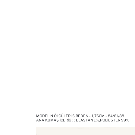
MODELIN ÖLÇÜLERI S BEDEN - 1,76CM - 84/61/88
ANA KUMAŞ İÇERIĞI: : ELASTAN 1%,POLIESTER 99%