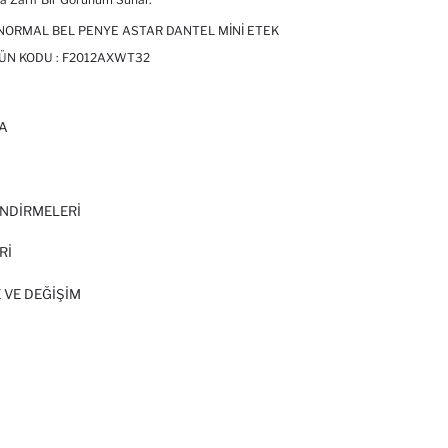
NORMAL BEL PENYE ASTAR DANTEL MINI ETEK
RÜN KODU :
F2012AXWT32
A
I
NDİRMELERİ
Rİ
 VE DEĞIŞIM