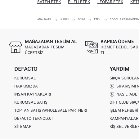
SATEN ETEK
PILELI ETEK
LEOPAR ETEK
KET
ANA SAYFA
KADIN
GIYIM
ETEK
COOOL A KESIM NORMA
MAĞAZADAN TESLIM AL
KAPIDA ÖDEME
MAĞAZADAN TESLIM
HIZMET BEDELI SAD
ÜCRETSIZ
TL
DEFACTO
YARDIM
KURUMSAL
SIKÇA SORULA
HAKKIMIZDA
SIPARIŞIMI 
İNSAN KAYNAKLARI
NASIL İADE
KURUMSAL SATIŞ
GIFT CLUB SIK
TOPTAN SATIŞ (WHOLESALE PARTNER)
İŞLEM REHBERI
DEFACTO TEKNOLOJI
KAMPANYALAR
SITEMAP
KIŞISEL VERILE