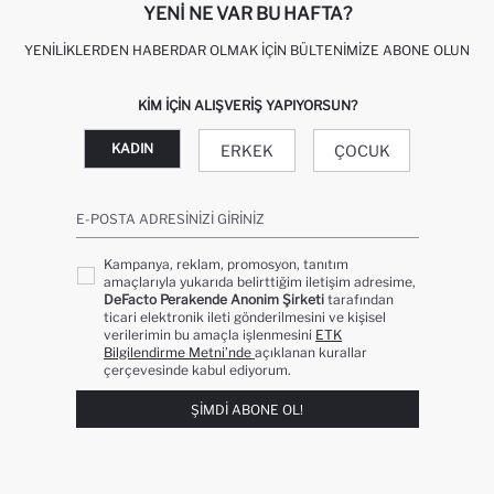
YENI NE VAR BU HAFTA?
YENILIKLERDEN HABERDAR OLMAK İÇIN BÜLTENIMIZE ABONE OLUN
KIM IÇIN ALIŞVERIŞ YAPIYORSUN?
KADIN
ERKEK
ÇOCUK
E-POSTA ADRESINIZI GIRINIZ
Kampanya, reklam, promosyon, tanıtım
amaçlarıyla yukarıda belirttiğim iletişim adresime,
DeFacto Perakende Anonim Şirketi
tarafından
ticari elektronik ileti gönderilmesini ve kişisel
verilerimin bu amaçla işlenmesini
ETK
Bilgilendirme Metni’nde
açıklanan kurallar
çerçevesinde kabul ediyorum.
ŞIMDI ABONE OL!