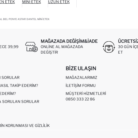
EN ETEK
MINI ETEK
UZUN ETEK
L BEL PENYE ASTAR DANTEL MINI ETEK
MAĞAZADA DEĞIŞIM&İADE
ÜCRETSI
ECE 39,99
ONLINE AL MAĞAZADA
30 GÜN IÇ
DEĞIŞTIR
ET
BIZE ULAŞIN
N SORULAR
MAĞAZALARIMIZ
NASIL TAKIP EDERIM?
İLETIŞIM FORMU
 EDERIM?
MÜŞTERI HIZMETLERI
0850 333 22 86
ÇA SORULAN SORULAR
RIN KORUNMASI VE GIZLILIK