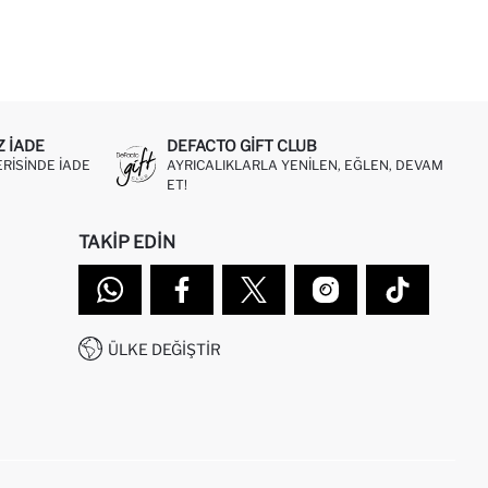
Z IADE
DEFACTO GIFT CLUB
ERISINDE IADE
AYRICALIKLARLA YENILEN, EĞLEN, DEVAM
ET!
TAKIP EDIN
ÜLKE DEĞIŞTIR