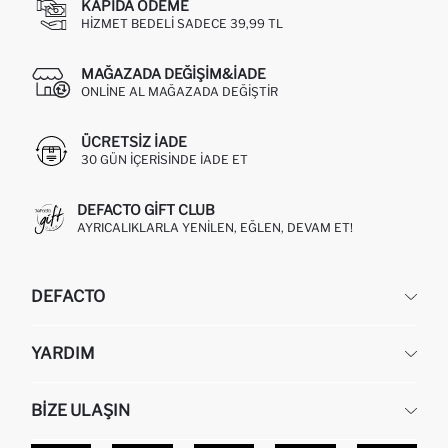
KAPIDA ÖDEME
HIZMET BEDELI SADECE 39,99 TL
MAĞAZADA DEĞIŞIM&İADE
ONLINE AL MAĞAZADA DEĞIŞTIR
ÜCRETSIZ IADE
30 GÜN IÇERISINDE IADE ET
DEFACTO GIFT CLUB
AYRICALIKLARLA YENILEN, EĞLEN, DEVAM ET!
DEFACTO
KURUMSAL
YARDIM
HAKKIMIZDA
İNSAN KAYNAKLARI
SIKÇA SORULAN SORULAR
BIZE ULAŞIN
KURUMSAL SATIŞ
SIPARIŞIMI NASIL TAKIP EDERIM?
TOPTAN SATIŞ (WHOLESALE PARTNER)
NASIL İADE EDERIM?
MAĞAZALARIMIZ