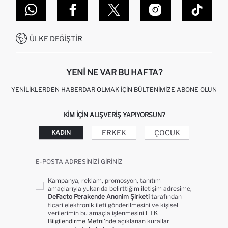
DEFACTO TEKNOLOJI
GIFT CLUB SIKÇA SORULAN SORULAR
İLETIŞIM FORMU
SITEMAP
İŞLEM REHBERI
MÜŞTERI HIZMETLERI
0850 333 22 86
KAMPANYALAR
ÜLKE DEĞIŞTIR
KIŞISEL VERILERIN KORUNMASI VE GIZLILIK
YENI NE VAR BU HAFTA?
YENILIKLERDEN HABERDAR OLMAK İÇIN BÜLTENIMIZE ABONE OLUN
KIM IÇIN ALIŞVERIŞ YAPIYORSUN?
ERKEK
ÇOCUK
KADIN
E-POSTA ADRESINIZI GIRINIZ
Kampanya, reklam, promosyon, tanıtım
amaçlarıyla yukarıda belirttiğim iletişim adresime,
DeFacto Perakende Anonim Şirketi
tarafından
ticari elektronik ileti gönderilmesini ve kişisel
verilerimin bu amaçla işlenmesini
ETK
Bilgilendirme Metni’nde
açıklanan kurallar